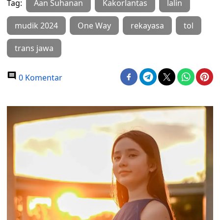
Tag:
Aan Suhanan
Kakorlantas
lalin
mudik 2024
One Way
rekayasa
tol
trans jawa
0 Komentar