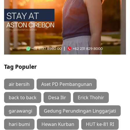
Tag Populer
air bersih
Aset PD Pembangunan
back to back
Desa Ilir
Erick Thohir
garawangi
Gedung Perundingan Linggarjati
hari bumi
Hewan Kurban
HUT ke-81 RI