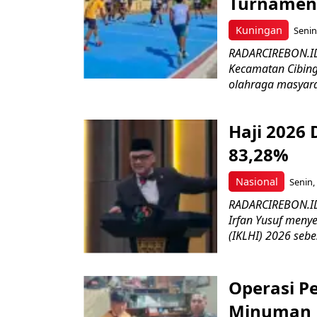
Turnamen 
Kuningan
Senin
RADARCIREBON.ID 
Kecamatan Cibing
olahraga masyara
Haji 2026
83,28%
Nasional
Senin,
RADARCIREBON.ID
Irfan Yusuf meny
(IKLHI) 2026 sebes
Operasi Pe
Minuman 