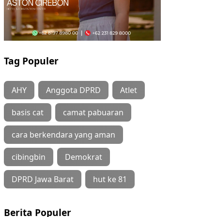
Tag Populer
AHY
Anggota DPRD
Atlet
basis cat
camat pabuaran
cara berkendara yang aman
cibingbin
Demokrat
DPRD Jawa Barat
hut ke 81
Berita Populer