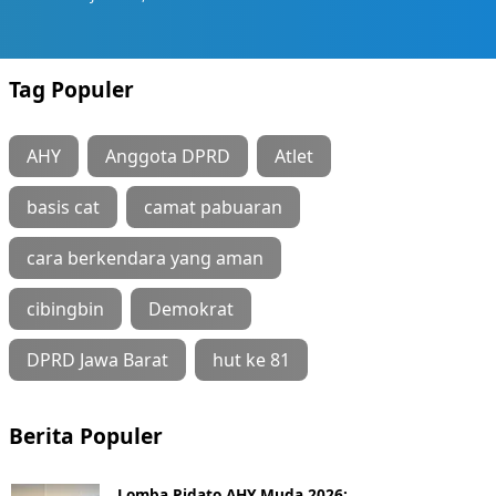
Tag Populer
AHY
Anggota DPRD
Atlet
basis cat
camat pabuaran
cara berkendara yang aman
cibingbin
Demokrat
DPRD Jawa Barat
hut ke 81
Berita Populer
Lomba Pidato AHY Muda 2026: