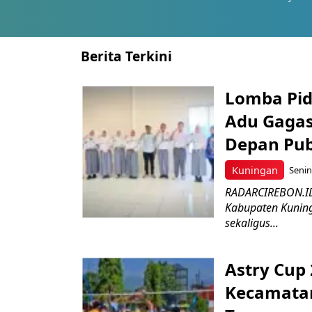
Berita Terkini
Lomba Pid
Adu Gagas
Depan Pub
Kuningan
Senin
RADARCIREBON.ID 
Kabupaten Kunin
sekaligus...
Astry Cup
Kecamatan