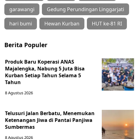
garawangi
Gedung Perundingan Linggarjati
hari bumi
Hewan Kurban
HUT ke-81 RI
Berita Populer
Produk Baru Koperasi ANAS
Majalengka, Nabung 5 Juta Bisa
Kurban Setiap Tahun Selama 5
Tahun
8 Agustus 2026
Telusuri Jalan Berbatu, Menemukan
Ketenangan Jiwa di Pantai Panjiwa
Sumbermas
8 Agustus 2026