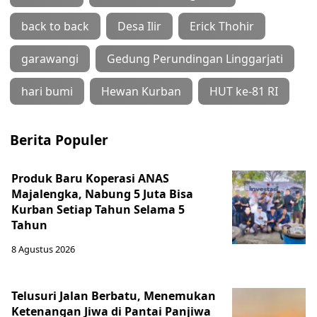
back to back
Desa Ilir
Erick Thohir
garawangi
Gedung Perundingan Linggarjati
hari bumi
Hewan Kurban
HUT ke-81 RI
Berita Populer
Produk Baru Koperasi ANAS
Majalengka, Nabung 5 Juta Bisa
Kurban Setiap Tahun Selama 5
Tahun
8 Agustus 2026
Telusuri Jalan Berbatu, Menemukan
Ketenangan Jiwa di Pantai Panjiwa