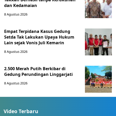
dan Kedamaian
8 Agustus 2026
Empat Terpidana Kasus Gedung
Setda Tak Lakukan Upaya Hukum
Lain sejak Vonis Juli Kemarin
8 Agustus 2026
2.500 Merah Putih Berkibar di
Gedung Perundingan Linggarjati
8 Agustus 2026
Video Terbaru