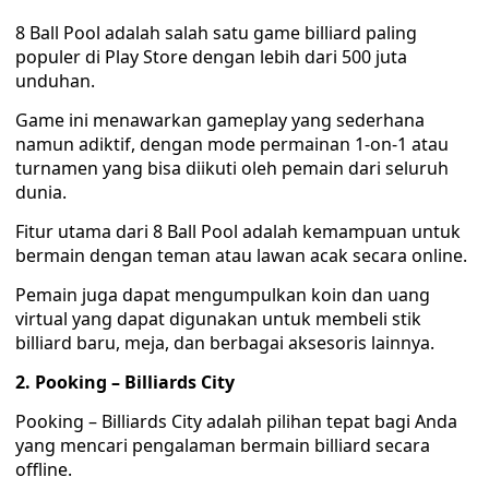
8 Ball Pool adalah salah satu game billiard paling
populer di Play Store dengan lebih dari 500 juta
unduhan.
Game ini menawarkan gameplay yang sederhana
namun adiktif, dengan mode permainan 1-on-1 atau
turnamen yang bisa diikuti oleh pemain dari seluruh
dunia.
Fitur utama dari 8 Ball Pool adalah kemampuan untuk
bermain dengan teman atau lawan acak secara online.
Pemain juga dapat mengumpulkan koin dan uang
virtual yang dapat digunakan untuk membeli stik
billiard baru, meja, dan berbagai aksesoris lainnya.
2. Pooking – Billiards City
Pooking – Billiards City adalah pilihan tepat bagi Anda
yang mencari pengalaman bermain billiard secara
offline.