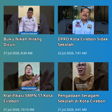
Buku Nikah Hilang
DPRD Kota Cirebon Sidak
Dicuri
Sekolah
27 Jul 2026, 8:30 AM
22 Jul 2026, 7:41 AM
Klarifikasi SMPN 11 Kota
Pengadaan Seragam
Cirebon
Sekolah di Kota Cirebon
21 Jul 2026, 10:13 AM
21 Jul 2026, 4:41 AM