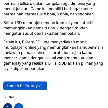
bermain billiard dalam tampilan tiga dimensi yang
menakjubkan. Game ini memiliki berbagai mode
permainan, termasuk 8 bola, 9 bola, dan snooker.
Billiard 3D menonjol dengan kontrol yang intuitif,
memungkinkan pemain untuk dengan mudah
mengatur sudut dan kekuatan tembakan.
Selain itu, Billiard 3D juga menyediakan mode
multiplayer online yang memungkinkan kamubermain
melawan pemain lain di seluruh dunia. Jika kamu
mencari game dengan visual yang memukau dan
gameplay yang realistis, Billiard 3D adalah pilihan yang
layak dipertimbangkan.
Laman berikutnya
Laman:
1
2