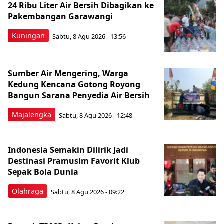
24 Ribu Liter Air Bersih Dibagikan ke
Pakembangan Garawangi
Kuningan
Sabtu, 8 Agu 2026 - 13:56
Sumber Air Mengering, Warga
Kedung Kencana Gotong Royong
Bangun Sarana Penyedia Air Bersih
Majalengka
Sabtu, 8 Agu 2026 - 12:48
Indonesia Semakin Dilirik Jadi
Destinasi Pramusim Favorit Klub
Sepak Bola Dunia
Olahraga
Sabtu, 8 Agu 2026 - 09:22