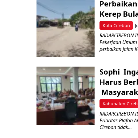
Perbaikan
Kerep Bula
Kota Cirebon
J
RADARCIREBON.ID 
Pekerjaan Umum 
perbaikan Jalan Ka
Sophi Ing
Harus Ber
Masyarak
Kabupaten Cire
RADARCIREBON.ID
Prioritas Plafon
Cirebon tidak...