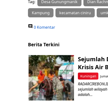
Tag:
Desa Gunungmanik
Dian Rachm
Kampung
kecamatan ciniru
um
0 Komentar
Berita Terkini
Sejumlah 
Krisis Air 
Kuningan
Jumat
RADARCIREBON.ID 
sejumlah wilayah
adalah...