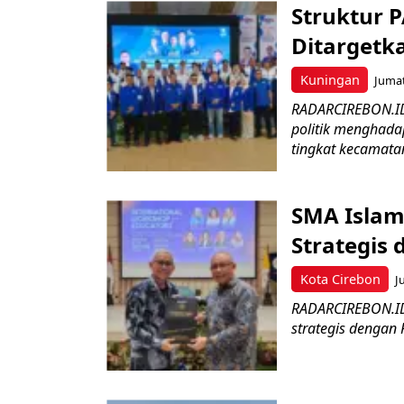
Struktur 
Ditargetk
Kuningan
Jumat
RADARCIREBON.ID
politik menghada
tingkat kecamatan
SMA Islam 
Strategis
Kota Cirebon
J
RADARCIREBON.ID 
strategis dengan