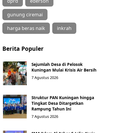
dprd
ederson
gunung ciremai
harga beras naik
inkrah
Berita Populer
Sejumlah Desa di Pelosok
Kuningan Mulai Krisis Air Bersih
7 Agustus 2026
Struktur PAN Kuningan hingga
Tingkat Desa Ditargetkan
Rampung Tahun Ini
7 Agustus 2026