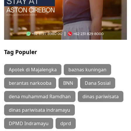
Tag Populer
Apotek di Majalengka
baznas kuningan
berantas narkooba
BNN
Dana Sosial
dena muhammad Ramdhan
dinas pariwisata
dinas pariwisata indramayu
DPMD Indramayu
dprd