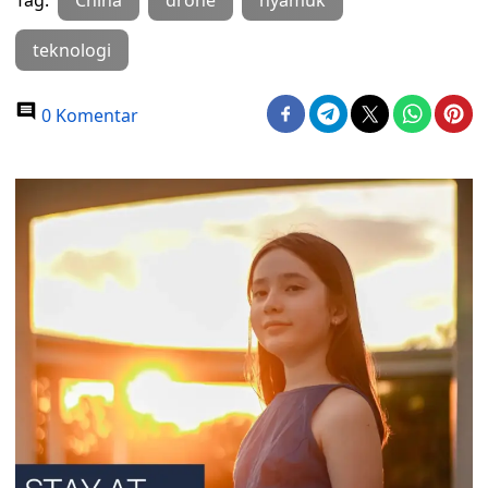
Tag:
China
drone
nyamuk
teknologi
0 Komentar