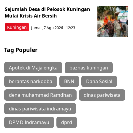
Sejumlah Desa di Pelosok Kuningan
Mulai Krisis Air Bersih
Kuningan
Jumat, 7 Agu 2026 - 12:23
Tag Populer
Apotek di Majalengka
baznas kuningan
berantas narkooba
BNN
Dana Sosial
dena muhammad Ramdhan
dinas pariwisata
dinas pariwisata indramayu
DPMD Indramayu
dprd