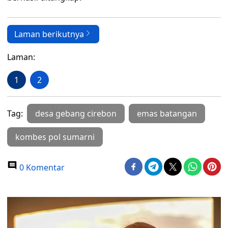
Laman berikutnya
Laman:
1
2
Tag:
desa gebang cirebon
emas batangan
kombes pol sumarni
0 Komentar