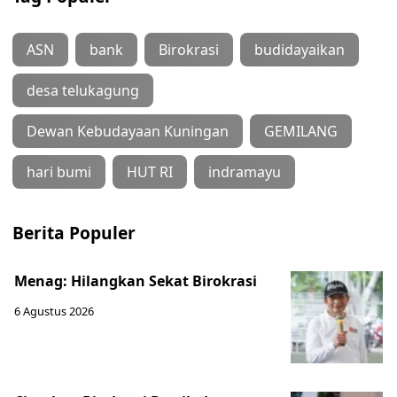
ASN
bank
Birokrasi
budidayaikan
desa telukagung
Dewan Kebudayaan Kuningan
GEMILANG
hari bumi
HUT RI
indramayu
Berita Populer
Menag: Hilangkan Sekat Birokrasi
6 Agustus 2026