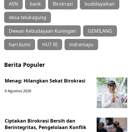
ASN
bank
Birokrasi
budidayaikan
desa telukagung
Dewan Kebudayaan Kuningan
GEMILANG
hari bumi
HUT RI
indramayu
Berita Populer
Menag: Hilangkan Sekat Birokrasi
6 Agustus 2026
Ciptakan Birokrasi Bersih dan
Berintegritas, Pengelolaan Konflik