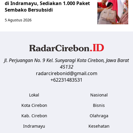
di Indramayu, Sediakan 1.000 Paket
Sembako Bersubsidi
5 Agustus 2026
Jl. Perjuangan No. 9 Kel. Sunyaragi
Kota Cirebon
,
Jawa Barat
45132
radarcirebonid@gmail.com
+62231483531
Lokal
Nasional
Kota Cirebon
Bisnis
Kab. Cirebon
Olahraga
Indramayu
Kesehatan