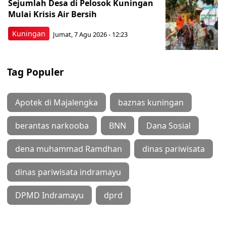
Sejumlah Desa di Pelosok Kuningan
Mulai Krisis Air Bersih
Kuningan
Jumat, 7 Agu 2026 - 12:23
Tag Populer
Apotek di Majalengka
baznas kuningan
berantas narkooba
BNN
Dana Sosial
dena muhammad Ramdhan
dinas pariwisata
dinas pariwisata indramayu
DPMD Indramayu
dprd