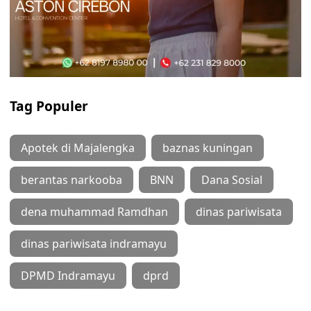
Tag Populer
Apotek di Majalengka
baznas kuningan
berantas narkooba
BNN
Dana Sosial
dena muhammad Ramdhan
dinas pariwisata
dinas pariwisata indramayu
DPMD Indramayu
dprd