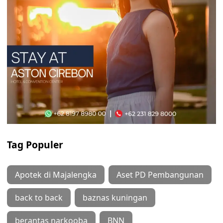
Tag Populer
Apotek di Majalengka
Aset PD Pembangunan
back to back
baznas kuningan
berantas narkooba
BNN