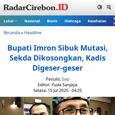
Lokal
Nasional
Bisnis
Olahraga
Kesehatan
Beranda
»
Headline
Bupati Imron Sibuk Mutasi,
Sekda Dikosongkan, Kadis
Digeser-geser
Penulis:
Eep
Editor: Yuda Sanjaya
Selasa, 15 Jul 2025 - 04:25