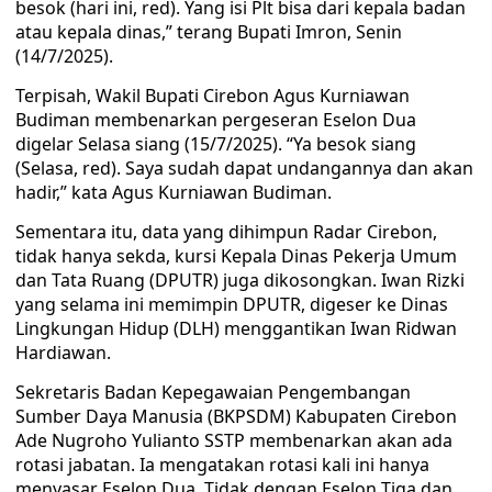
besok (hari ini, red). Yang isi Plt bisa dari kepala badan
atau kepala dinas,” terang Bupati Imron, Senin
(14/7/2025).
Terpisah, Wakil Bupati Cirebon Agus Kurniawan
Budiman membenarkan pergeseran Eselon Dua
digelar Selasa siang (15/7/2025). “Ya besok siang
(Selasa, red). Saya sudah dapat undangannya dan akan
hadir,” kata Agus Kurniawan Budiman.
Sementara itu, data yang dihimpun Radar Cirebon,
tidak hanya sekda, kursi Kepala Dinas Pekerja Umum
dan Tata Ruang (DPUTR) juga dikosongkan. Iwan Rizki
yang selama ini memimpin DPUTR, digeser ke Dinas
Lingkungan Hidup (DLH) menggantikan Iwan Ridwan
Hardiawan.
Sekretaris Badan Kepegawaian Pengembangan
Sumber Daya Manusia (BKPSDM) Kabupaten Cirebon
Ade Nugroho Yulianto SSTP membenarkan akan ada
rotasi jabatan. Ia mengatakan rotasi kali ini hanya
menyasar Eselon Dua. Tidak dengan Eselon Tiga dan