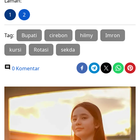
Laman:
1
2
Tag:
Bupati
cirebon
hilmy
Imron
kursi
Rotasi
sekda
0 Komentar