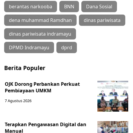
berantas narkooba
BNN
Dana Sosial
dena muhammad Ramdhan
dinas pariwisata
dinas pariwisata indramayu
DPMD Indramayu
dprd
Berita Populer
OJK Dorong Perbankan Perkuat
Pembiayaan UMKM
7 Agustus 2026
Terapkan Pengawasan Digital dan
Manual