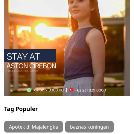
Tag Populer
Apotek di Majalengka
baznas kuningan