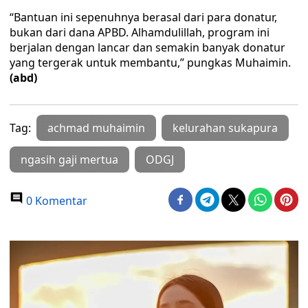
“Bantuan ini sepenuhnya berasal dari para donatur,
bukan dari dana APBD. Alhamdulillah, program ini
berjalan dengan lancar dan semakin banyak donatur
yang tergerak untuk membantu,” pungkas Muhaimin.
(abd)
Tag:
achmad muhaimin
kelurahan sukapura
ngasih gaji mertua
ODGJ
0 Komentar