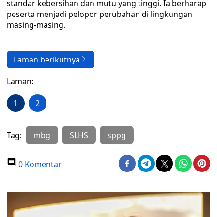
standar kebersihan dan mutu yang tinggi. Ia berharap
peserta menjadi pelopor perubahan di lingkungan
masing-masing.
Laman berikutnya
Laman:
1
2
Tag:
mbg
SLHS
sppg
0 Komentar