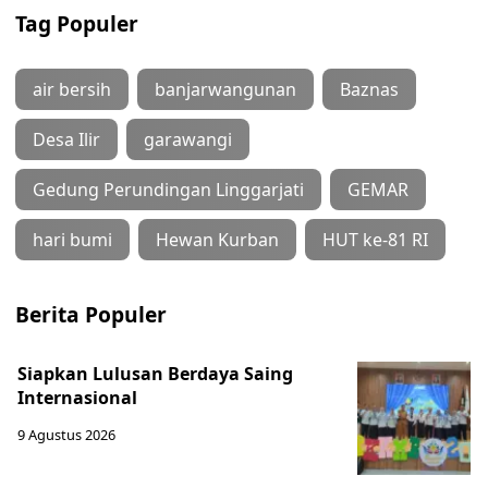
Tag Populer
air bersih
banjarwangunan
Baznas
Desa Ilir
garawangi
Gedung Perundingan Linggarjati
GEMAR
hari bumi
Hewan Kurban
HUT ke-81 RI
Berita Populer
Siapkan Lulusan Berdaya Saing
Internasional
9 Agustus 2026