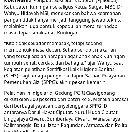
KUNINGAN
–Penjabat Sekretaris Daerah (Pj Sekda)
Kabupaten Kuningan sekaligus Ketua Satgas MBG Dr
Wahyu Hidayah MSi, menekankan bahwa keamanan
pangan tidak hanya menjadi tanggung jawab teknis,
melainkan juga bentuk kepedulian moral terhadap
masa depan anak-anak Kuningan.
“Kita tidak sekadar memasak, tetapi sedang
membentuk masa depan. Setiap sendok makanan
yang tersaji adalah harapan agar anak-anak Kuningan
tumbuh sehat, cerdas, dan bahagia,” ujar Wahyu saat
kegiatan pelatihan Sertifikasi Laik Higiene Sanitasi
(SLHS) bagi tenaga pengelola dapur Satuan Pelayanan
Pemenuhan Gizi (SPPG), akhir pekan kemarin.
Pelatihan ini digelar di Gedung PGRI Ciawigebang
diikuti oleh 200 peserta dari batch ke-8. Mereka berasal
dari berbagai yayasan penyelenggara SPPG. Di
antaranya Darul Hayat Ciputat, Nurul Huda Ciputat,
Linggajaya Ciwaru, Sumberjaya Ciwaru, Wanasaraya
Kalimanggis, Baitul Izzah Pagundan, Atmaza, dan Pelita
Jiwa Mandiri Sidaraja.