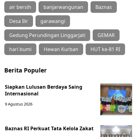
air bersih
banjarwangunan
Baznas
Desa Ilir
garawangi
Gedung Perundingan Linggarjati
GEMAR
hari bumi
Hewan Kurban
HUT ke-81 RI
Berita Populer
Siapkan Lulusan Berdaya Saing
Internasional
9 Agustus 2026
Baznas RI Perkuat Tata Kelola Zakat