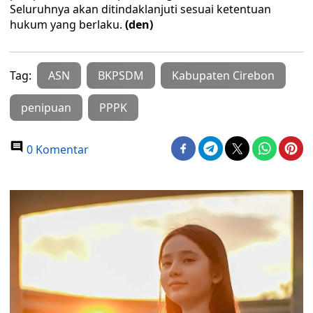
Seluruhnya akan ditindaklanjuti sesuai ketentuan
hukum yang berlaku.
(den)
Tag:
ASN
BKPSDM
Kabupaten Cirebon
penipuan
PPPK
0 Komentar