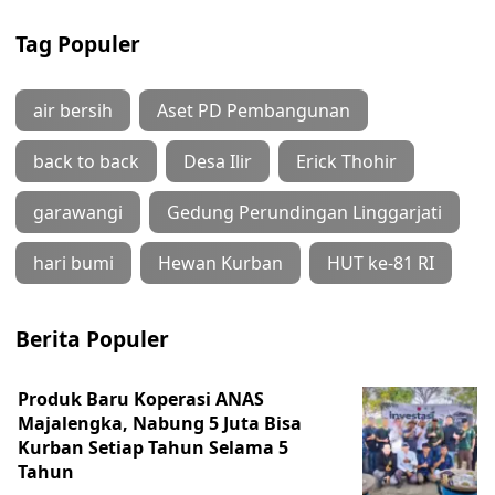
Tag Populer
air bersih
Aset PD Pembangunan
back to back
Desa Ilir
Erick Thohir
garawangi
Gedung Perundingan Linggarjati
hari bumi
Hewan Kurban
HUT ke-81 RI
Berita Populer
Produk Baru Koperasi ANAS
Majalengka, Nabung 5 Juta Bisa
Kurban Setiap Tahun Selama 5
Tahun