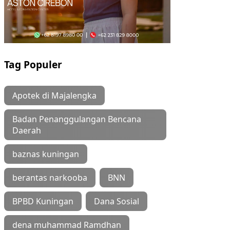
Tag Populer
Apotek di Majalengka
Badan Penanggulangan Bencana
Daerah
baznas kuningan
berantas narkooba
BNN
BPBD Kuningan
Dana Sosial
dena muhammad Ramdhan