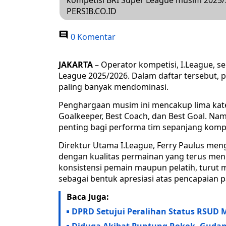
kompetisi BRI Super League musim 2025/2
PERSIB.CO.ID
0 Komentar
JAKARTA
– Operator kompetisi, I.League, s
League 2025/2026. Dalam daftar tersebut, 
paling banyak mendominasi.
Penghargaan musim ini mencakup lima katego
Goalkeeper, Best Coach, dan Best Goal. Na
penting bagi performa tim sepanjang kompe
Direktur Utama I.League, Ferry Paulus men
dengan kualitas permainan yang terus meni
konsistensi pemain maupun pelatih, turut 
sebagai bentuk apresiasi atas pencapaian 
Baca Juga:
DPRD Setujui Peralihan Status RSUD M