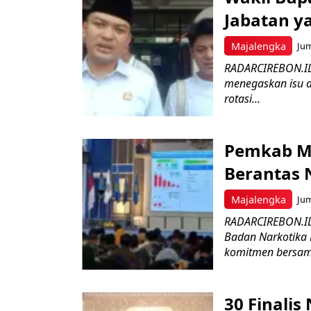
Jabatan y
Majalengka
Jum
RADARCIREBON.ID
menegaskan isu d
rotasi...
Pemkab Ma
Berantas 
Majalengka
Jum
RADARCIREBON.ID
Badan Narkotika 
komitmen bersam
30 Finali