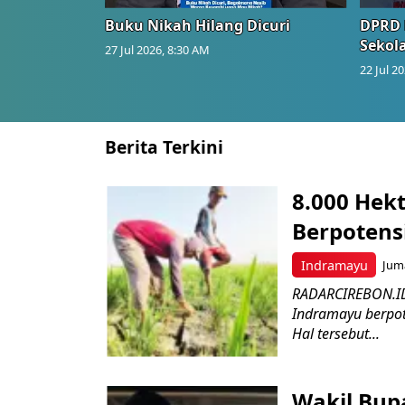
Buku Nikah Hilang Dicuri
DPRD 
Sekol
27 Jul 2026, 8:30 AM
22 Jul 2
Berita Terkini
8.000 Hek
Berpotens
Indramayu
Juma
RADARCIREBON.ID 
Indramayu berpot
Hal tersebut...
Wakil Bupa