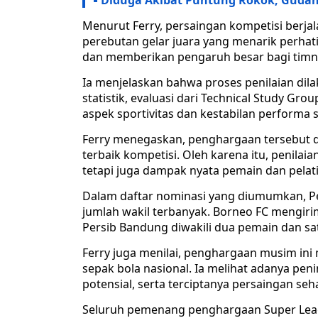
Diduga Akibat Puntung Rokok, Gudan
Menurut Ferry, persaingan kompetisi berjal
perebutan gelar juara yang menarik perhati
dan memberikan pengaruh besar bagi timn
Ia menjelaskan bahwa proses penilaian dil
statistik, evaluasi dari Technical Study Gr
aspek sportivitas dan kestabilan performa
Ferry menegaskan, penghargaan tersebut d
terbaik kompetisi. Oleh karena itu, penilai
tetapi juga dampak nyata pemain dan pelat
Dalam daftar nominasi yang diumumkan, P
jumlah wakil terbanyak. Borneo FC mengiri
Persib Bandung diwakili dua pemain dan sat
Ferry juga menilai, penghargaan musim in
sepak bola nasional. Ia melihat adanya pen
potensial, serta terciptanya persaingan seha
Seluruh pemenang penghargaan Super Lea