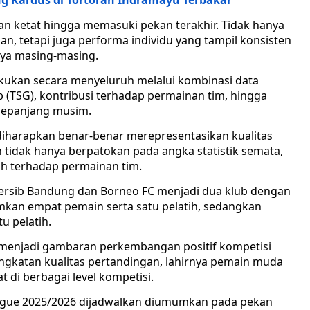
g Kardus di Tortoran Indramayu Terbakar
an ketat hingga memasuki pekan terakhir. Tidak hanya
an, tetapi juga performa individu yang tampil konsisten
ya masing-masing.
akukan secara menyeluruh melalui kombinasi data
oup (TSG), kontribusi terhadap permainan tim, hingga
 sepanjang musim.
iharapkan benar-benar merepresentasikan kualitas
an tidak hanya berpatokan pada angka statistik semata,
ih terhadap permainan tim.
ersib Bandung dan Borneo FC menjadi dua klub dengan
mkan empat pemain serta satu pelatih, sedangkan
u pelatih.
i menjadi gambaran perkembangan positif kompetisi
ingkatan kualitas pertandingan, lahirnya pemain muda
t di berbagai level kompetisi.
gue 2025/2026 dijadwalkan diumumkan pada pekan