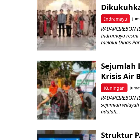
Dikukuhk
Indramayu
Juma
RADARCIREBON.ID
Indramayu resmi 
melalui Dinas Par
Sejumlah 
Krisis Air 
Kuningan
Jumat
RADARCIREBON.ID 
sejumlah wilayah
adalah...
Struktur 