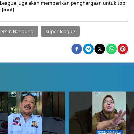
, I.League juga akan memberikan penghargaan untuk top
.
(mid)
ersib Bandung
super league