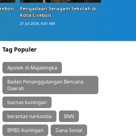
irebon
Pengadaan Seragam Sekolah di
Kota Cirebon
21 Jul 2026, 4:41 AM
Tag Populer
Apotek di Majalengka
Badan Penanggulangan Bencana
Daerah
baznas kuningan
berantas narkooba
BNN
BPBD Kuningan
Dana Sosial