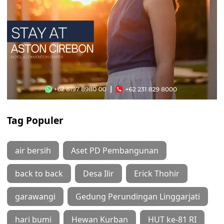
Tag Populer
air bersih
Aset PD Pembangunan
back to back
Desa Ilir
Erick Thohir
garawangi
Gedung Perundingan Linggarjati
hari bumi
Hewan Kurban
HUT ke-81 RI