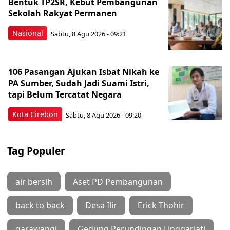
Bentuk TP2SR, Kebut Pembangunan
Sekolah Rakyat Permanen
Nasional
Sabtu, 8 Agu 2026 - 09:21
106 Pasangan Ajukan Isbat Nikah ke
PA Sumber, Sudah Jadi Suami Istri,
tapi Belum Tercatat Negara
Kota Cirebon
Sabtu, 8 Agu 2026 - 09:20
Tag Populer
air bersih
Aset PD Pembangunan
back to back
Desa Ilir
Erick Thohir
garawangi
Gedung Perundingan Linggarjati