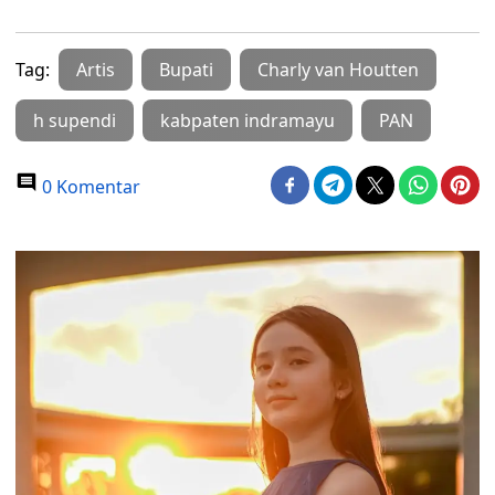
Tag:
Artis
Bupati
Charly van Houtten
h supendi
kabpaten indramayu
PAN
0 Komentar