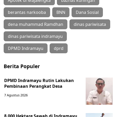
Apotek di Majalengka
baznas kuningan
berantas narkooba
BNN
Dana Sosial
dena muhammad Ramdhan
dinas pariwisata
dinas pariwisata indramayu
DPMD Indramayu
dprd
Berita Populer
DPMD Indramayu Rutin Lakukan
Pembinaan Perangkat Desa
7 Agustus 2026
8.000 Hektare Sawah di Indramayu