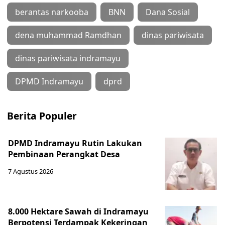
berantas narkooba
BNN
Dana Sosial
dena muhammad Ramdhan
dinas pariwisata
dinas pariwisata indramayu
DPMD Indramayu
dprd
Berita Populer
DPMD Indramayu Rutin Lakukan
Pembinaan Perangkat Desa
7 Agustus 2026
8.000 Hektare Sawah di Indramayu
Berpotensi Terdampak Kekeringan