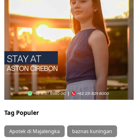
Tag Populer
Apotek di Majalengka
baznas kuningan