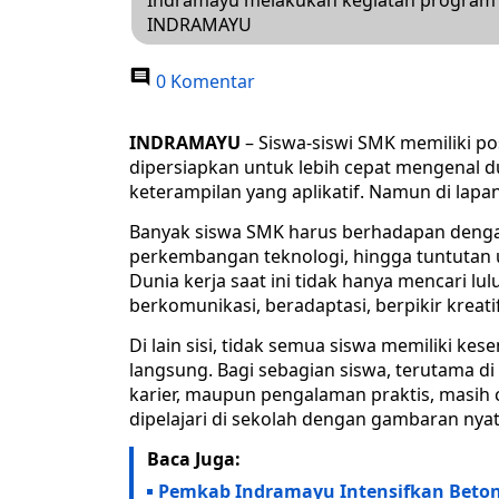
Indramayu melakukan kegiatan program P
INDRAMAYU
0 Komentar
INDRAMAYU
– Siswa-siswi SMK memiliki p
dipersiapkan untuk lebih cepat mengenal du
keterampilan yang aplikatif. Namun di lapa
Banyak siswa SMK harus berhadapan denga
perkembangan teknologi, hingga tuntutan u
Dunia kerja saat ini tidak hanya mencari lu
berkomunikasi, beradaptasi, berpikir kreati
Di lain sisi, tidak semua siswa memiliki k
langsung. Bagi sebagian siswa, terutama di
karier, maupun pengalaman praktis, masih c
dipelajari di sekolah dengan gambaran nyat
Baca Juga:
Pemkab Indramayu Intensifkan Beton