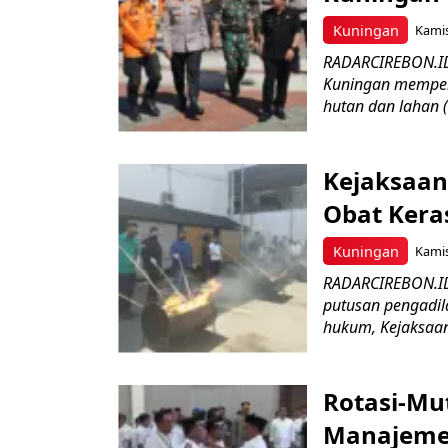
Kuningan
Kamis
RADARCIREBON.ID
Kuningan memper
hutan dan lahan 
Kejaksaan
Obat Keras
Kuningan
Kamis
RADARCIREBON.ID 
putusan pengadil
hukum, Kejaksaan 
Rotasi-Mu
Manajemen