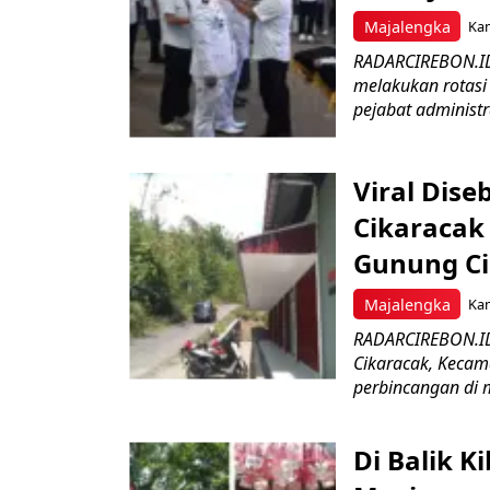
Majalengka
Kam
RADARCIREBON.ID
melakukan rotasi 
pejabat administr
Viral Dis
Cikaracak
Gunung C
Majalengka
Kam
RADARCIREBON.ID 
Cikaracak, Kecam
perbincangan di m
Di Balik 