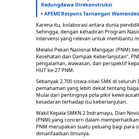
Kedungdawa Direkonstruksi
APEMI Respons Tantangan Wamendes 
Karena itu, kolaborasi antara dunia pendi
Sehingga, dengan kehadiran Program Nasio
intervensi yang relevan untuk membantu m
Melalui Pekan Nasional Mengajar (PNM) bert
Kesehatan dan Dampak Keberlanjutan”, PN
pengalaman, wawasan, dan perspektif kepa
HUT ke-27 PNM.
Sebanyak 2.700 siswa-siswi SMK di seluru
pemahaman yang lebih dekat tentang bagai
Mulai dari pentingnya pola pikir kewirausaha
kesadaran terhadap isu keberlanjutan.
Wakil Kepala SMKN 2 Indramayu, Dian Novi
(PNM) yang concern dalam memperhatikan 
PNM merupakan suatu peluang bagi para 
dimanfaatkan ilmunya.