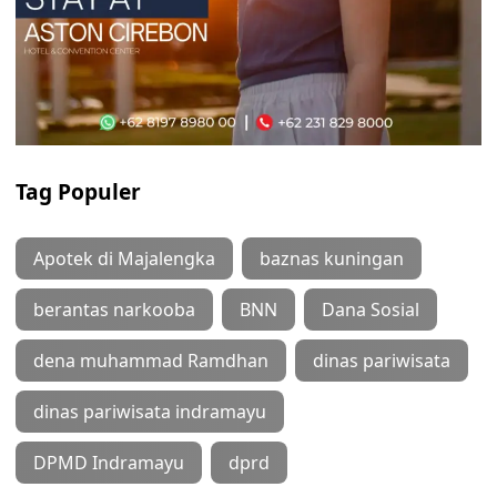
Tag Populer
Apotek di Majalengka
baznas kuningan
berantas narkooba
BNN
Dana Sosial
dena muhammad Ramdhan
dinas pariwisata
dinas pariwisata indramayu
DPMD Indramayu
dprd