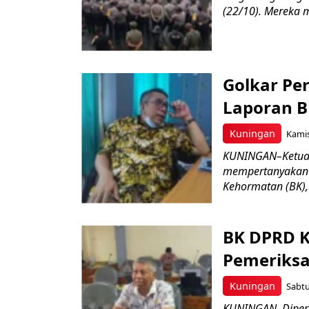
(22/10). Mereka 
Golkar Pe
Laporan 
Kuningan
Kamis
KUNINGAN–Ketua 
mempertanyakan a
Kehormatan (BK), 
BK DPRD K
Pemeriksa
Kuningan
Sabtu
KUNINGAN–Diperik