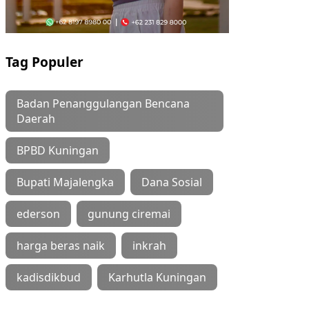
Tag Populer
Badan Penanggulangan Bencana
Daerah
BPBD Kuningan
Bupati Majalengka
Dana Sosial
ederson
gunung ciremai
harga beras naik
inkrah
kadisdikbud
Karhutla Kuningan