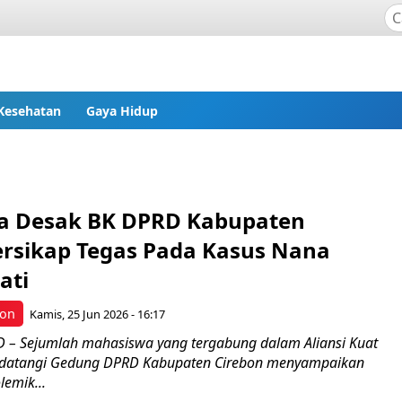
Kesehatan
Gaya Hidup
a Desak BK DPRD Kabupaten
ersikap Tegas Pada Kasus Nana
ati
bon
Kamis, 25 Jun 2026 - 16:17
– Sejumlah mahasiswa yang tergabung dalam Aliansi Kuat
endatangi Gedung DPRD Kabupaten Cirebon menyampaikan
lemik...