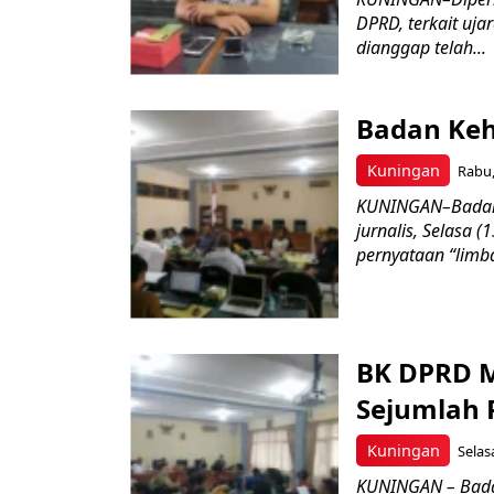
DPRD, terkait uja
dianggap telah...
Badan Keh
Kuningan
Rabu,
KUNINGAN–Badan
jurnalis, Selasa 
pernyataan “limb
BK DPRD 
Sejumlah 
Kuningan
Selas
KUNINGAN – Bada