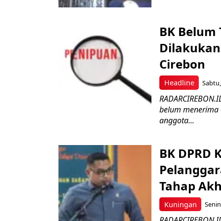
BK Belum 
Dilakukan
Cirebon
Headline
Sabtu,
RADARCIREBON.ID 
belum menerima di
anggota...
BK DPRD K
Pelanggar
Tahap Akhi
Kuningan
Senin
RADARCIREBON.ID