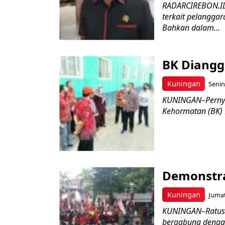
RADARCIREBON.ID
terkait pelanggar
Bahkan dalam...
BK Diangg
Kuningan
Senin
KUNINGAN–Pernya
Kehormatan (BK) 
Demonstra
Kuningan
Jumat
KUNINGAN–Ratus
bergabung denga