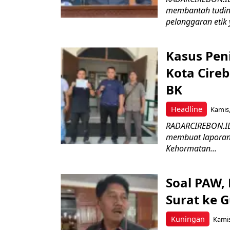
membantah tudin
pelanggaran etik 
Kasus Pen
Kota Cireb
BK
Headline
Kamis,
RADARCIREBON.ID-
membuat laporan 
Kehormatan...
Soal PAW,
Surat ke 
Kuningan
Kamis