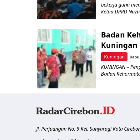
bekerja guna mem
Ketua DPRD Nuzul
Badan Keh
Kuningan
Kuningan
Rabu,
KUNINGAN – Peng
Badan Kehormatan
Jl. Perjuangan No. 9 Kel. Sunyaragi
Kota Cirebo