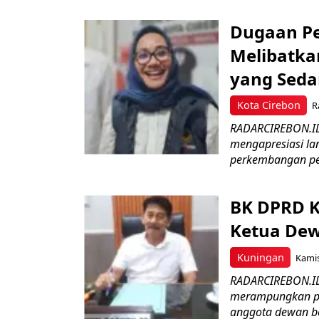
Dugaan Pe
Melibatka
yang Seda
Kota Cirebon
R
RADARCIREBON.ID-
mengapresiasi la
perkembangan pe
BK DPRD K
Ketua Dew
Kuningan
Kamis
RADARCIREBON.ID
merampungkan pe
anggota dewan ber