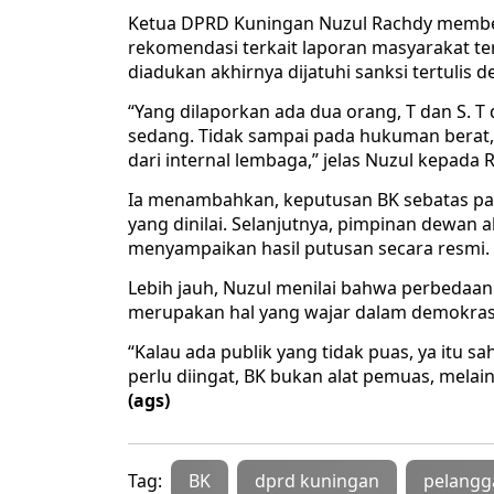
Ketua DPRD Kuningan Nuzul Rachdy membe
rekomendasi terkait laporan masyarakat t
diadukan akhirnya dijatuhi sanksi tertulis 
“Yang dilaporkan ada dua orang, T dan S. T 
sedang. Tidak sampai pada hukuman berat, 
dari internal lembaga,” jelas Nuzul kepada 
Ia menambahkan, keputusan BK sebatas pada
yang dinilai. Selanjutnya, pimpinan dewa
menyampaikan hasil putusan secara resmi.
Lebih jauh, Nuzul menilai bahwa perbedaa
merupakan hal yang wajar dalam demokras
“Kalau ada publik yang tidak puas, ya itu s
perlu diingat, BK bukan alat pemuas, mela
(ags)
Tag:
BK
dprd kuningan
pelangg