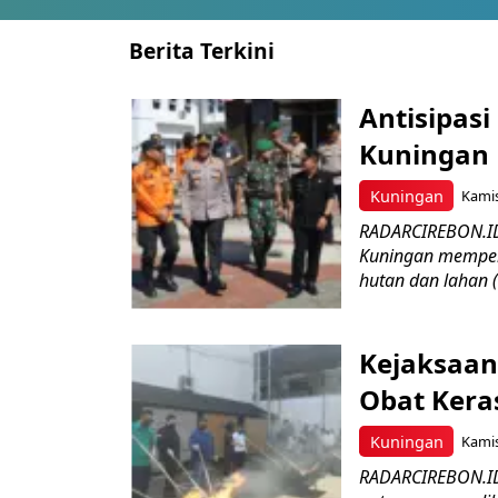
Berita Terkini
Antisipasi
Kuningan 
Kuningan
Kamis
RADARCIREBON.ID
Kuningan memper
hutan dan lahan 
Kejaksaan
Obat Keras
Kuningan
Kamis
RADARCIREBON.ID 