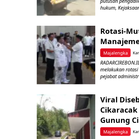
putusan pengadil
hukum, Kejaksaan 
Rotasi-Mu
Manajemen
Majalengka
Kam
RADARCIREBON.ID
melakukan rotasi 
pejabat administr
Viral Dis
Cikaracak
Gunung C
Majalengka
Kam