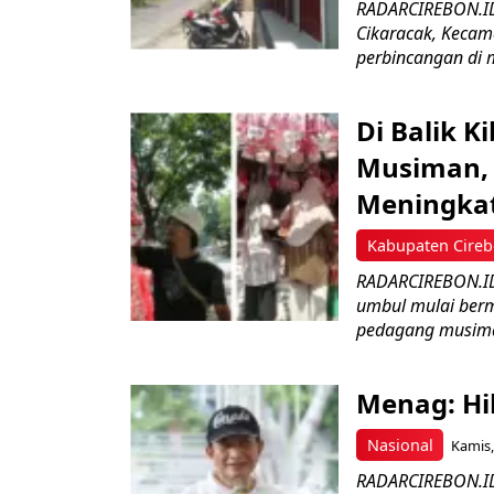
RADARCIREBON.ID 
Cikaracak, Kecam
perbincangan di m
Di Balik 
Musiman, 
Meningka
Kabupaten Cire
RADARCIREBON.ID 
umbul mulai bermu
pedagang musima
Menag: Hi
Nasional
Kamis,
RADARCIREBON.ID