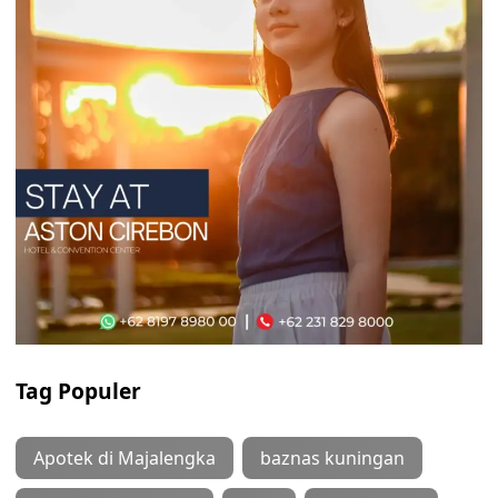
Tag Populer
Apotek di Majalengka
baznas kuningan