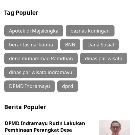
Tag Populer
Apotek di Majalengka
baznas kuningan
berantas narkooba
BNN
Dana Sosial
dena muhammad Ramdhan
dinas pariwisata
dinas pariwisata indramayu
DPMD Indramayu
dprd
Berita Populer
DPMD Indramayu Rutin Lakukan
Pembinaan Perangkat Desa