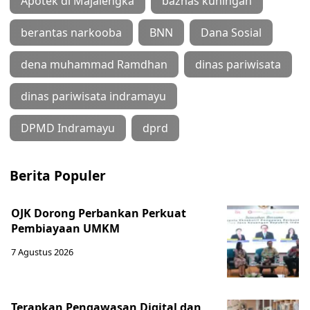
Apotek di Majalengka
baznas kuningan
berantas narkooba
BNN
Dana Sosial
dena muhammad Ramdhan
dinas pariwisata
dinas pariwisata indramayu
DPMD Indramayu
dprd
Berita Populer
OJK Dorong Perbankan Perkuat
Pembiayaan UMKM
7 Agustus 2026
Terapkan Pengawasan Digital dan