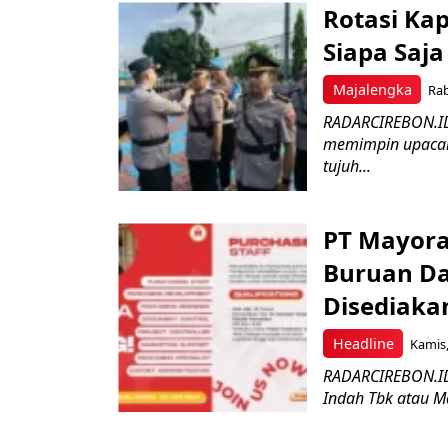
Rotasi Kap
Siapa Saja
Majalengka
Rab
RADARCIREBON.ID 
memimpin upacara
tujuh...
PT Mayora
Buruan Da
Disediaka
Headline
Kamis,
RADARCIREBON.ID 
Indah Tbk atau M