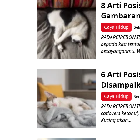
8 Arti Pos
Gambaran 
Gaya Hidup
Sel
RADARCIREBON.ID-
kepada kita tent
kesayanganmu. W
6 Arti Pos
Disampai
Gaya Hidup
Sen
RADARCIREBON.ID-
catlovers ketahui,
Kucing akan...