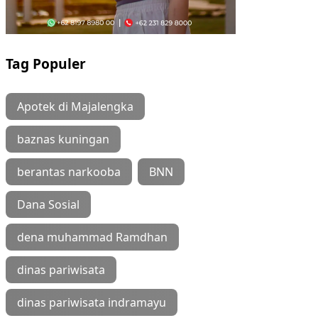
Tag Populer
Apotek di Majalengka
baznas kuningan
berantas narkooba
BNN
Dana Sosial
dena muhammad Ramdhan
dinas pariwisata
dinas pariwisata indramayu