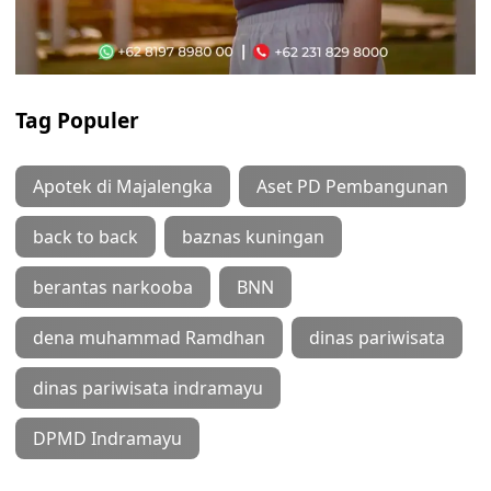
Tag Populer
Apotek di Majalengka
Aset PD Pembangunan
back to back
baznas kuningan
berantas narkooba
BNN
dena muhammad Ramdhan
dinas pariwisata
dinas pariwisata indramayu
DPMD Indramayu