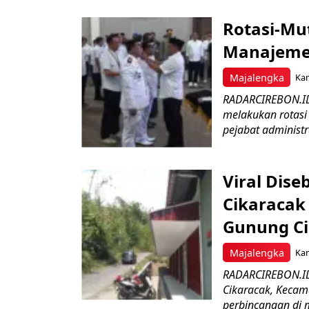
Rotasi-Mu
Manajemen
Majalengka
Kam
RADARCIREBON.ID
melakukan rotasi 
pejabat administr
Viral Dis
Cikaracak
Gunung C
Majalengka
Kam
RADARCIREBON.ID 
Cikaracak, Kecam
perbincangan di m