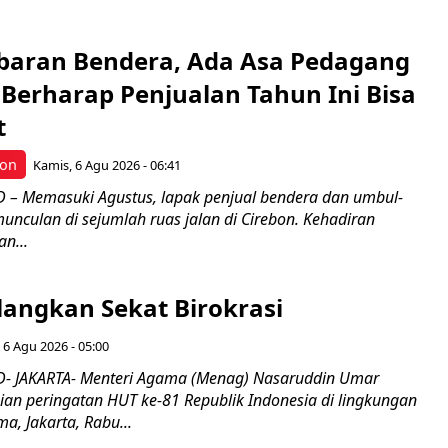
Kibaran Bendera, Ada Asa Pedagang
Berharap Penjualan Tahun Ini Bisa
t
bon
Kamis, 6 Agu 2026 - 06:41
– Memasuki Agustus, lapak penjual bendera dan umbul-
nculan di sejumlah ruas jalan di Cirebon. Kehadiran
n...
langkan Sekat Birokrasi
 6 Agu 2026 - 05:00
- JAKARTA- Menteri Agama (Menag) Nasaruddin Umar
n peringatan HUT ke-81 Republik Indonesia di lingkungan
, Jakarta, Rabu...