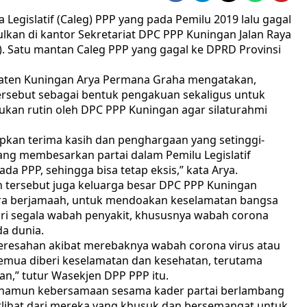
egislatif (Caleg) PPP yang pada Pemilu 2019 lalu gagal
kan di kantor Sekretariat DPC PPP Kuningan Jalan Raya
. Satu mantan Caleg PPP yang gagal ke DPRD Provinsi
upaten Kuningan Arya Permana Graha mengatakan,
rsebut sebagai bentuk pengakuan sekaligus untuk
kukan rutin oleh DPC PPP Kuningan agar silaturahmi
capkan terima kasih dan penghargaan yang setinggi-
uang membesarkan partai dalam Pemilu Legislatif
da PPP, sehingga bisa tetap eksis,” kata Arya.
uan tersebut juga keluarga besar DPC PPP Kuningan
ra berjamaah, untuk mendoakan keselamatan bangsa
ari segala wabah penyakit, khususnya wabah corona
da dunia.
keresahan akibat merebaknya wabah corona virus atau
mua diberi keselamatan dan kesehatan, terutama
n,” tutur Wasekjen DPP PPP itu.
, namun kebersamaan sesama kader partai berlambang
terlihat dari mereka yang khusuk dan bersemangat untuk