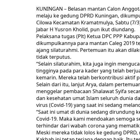
KUNINGAN – Belasan mantan Calon Anggota L
melaju ke gedung DPRD Kuningan, dikumpul
Cilowa Kecamatan Kramatmulya, Sabtu (7/3)
Jabar H Yusron Kholid, pun ikut diundang.
Pelaksana tugas (Plt) Ketua DPC PPP Kab
dikumpulkannya para mantan Caleg 2019 te
ajang silaturahmi. Pertemuan itu akan dila
tidak terputus.
“Selain silaturahim, kita juga ingin mengu
tingginya pada para kader yang telah berj
kemarin. Mereka telah berkontribusi aktif pa
Selain dari itu, lanjut Arya, dalam pertem
menggelar pembacaan Shalawat Syifa seca
dan kesehatan umat Islam seluruh dunia d
virus (Covid-19) yang saat ini sedang melan
“Saat ini umat di dunia sedang dirundung 
Covid-19. Maka kami mendoakan semoga se
terhindar dari wabah corona yang mematika
Meski mereka tidak lolos ke gedung DPRD
Kakbah ini tetap terjaga dengan baik. Itu 