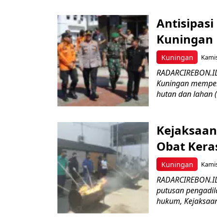
Antisipasi
Kuningan 
Kuningan
Kamis
RADARCIREBON.ID
Kuningan memper
hutan dan lahan 
Kejaksaan
Obat Keras
Kuningan
Kamis
RADARCIREBON.ID 
putusan pengadil
hukum, Kejaksaan 