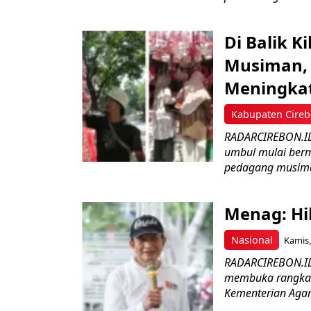
Di Balik 
Musiman, 
Meningka
Kabupaten Cire
RADARCIREBON.ID 
umbul mulai bermu
pedagang musima
Menag: Hi
Nasional
Kamis,
RADARCIREBON.ID
membuka rangkaia
Kementerian Agama