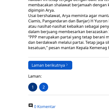
membacakan shalawat berjamaah dengan ke
dipimpin Arya.
Usai bershalawat, Arya meminta agar mantan 
Ciamis, Pangandaran dan Banjar) H Yusron
atau nasihat-nasihat kebaikan sebagai pen
dalam berjuang membesarkan berazaskan I
“PPP merupakan partai yang tetap berani m
dan berdakwah melalui partai. Tetap jaga s
kesatuan,” pesan mantan Kepala Kemenag K
Laman berikutnya
Laman:
1
2
0 Komentar