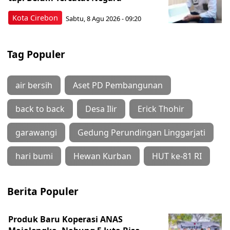
Kota Cirebon
Sabtu, 8 Agu 2026 - 09:20
Tag Populer
air bersih
Aset PD Pembangunan
back to back
Desa Ilir
Erick Thohir
garawangi
Gedung Perundingan Linggarjati
hari bumi
Hewan Kurban
HUT ke-81 RI
Berita Populer
Produk Baru Koperasi ANAS