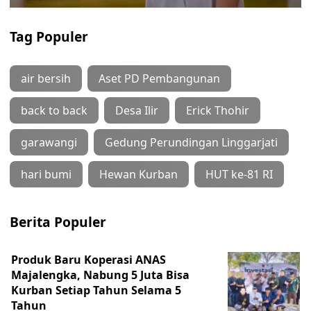
Tag Populer
air bersih
Aset PD Pembangunan
back to back
Desa Ilir
Erick Thohir
garawangi
Gedung Perundingan Linggarjati
hari bumi
Hewan Kurban
HUT ke-81 RI
Berita Populer
Produk Baru Koperasi ANAS
Majalengka, Nabung 5 Juta Bisa
Kurban Setiap Tahun Selama 5
Tahun