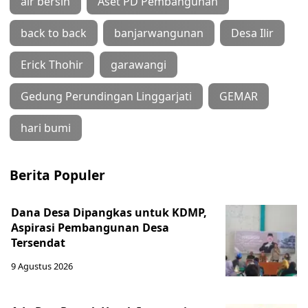
air bersih
Aset PD Pembangunan
back to back
banjarwangunan
Desa Ilir
Erick Thohir
garawangi
Gedung Perundingan Linggarjati
GEMAR
hari bumi
Berita Populer
Dana Desa Dipangkas untuk KDMP,
Aspirasi Pembangunan Desa
Tersendat
9 Agustus 2026