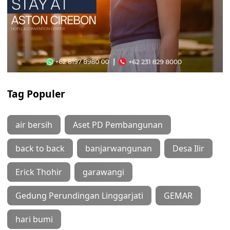
Tag Populer
air bersih
Aset PD Pembangunan
back to back
banjarwangunan
Desa Ilir
Erick Thohir
garawangi
Gedung Perundingan Linggarjati
GEMAR
hari bumi