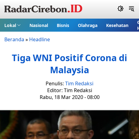
Lokal
Nasional
Bisnis
Olahraga
Kesehatan
Beranda
»
Headline
Tiga WNI Positif Corona di
Malaysia
Penulis:
Tim Redaksi
Editor: Tim Redaksi
Rabu, 18 Mar 2020 - 08:00