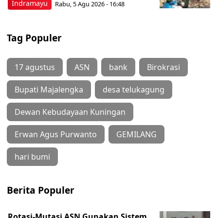
Indramayu
Rabu, 5 Agu 2026 - 16:48
Tag Populer
17 agustus
ASN
bank
Birokrasi
Bupati Majalengka
desa telukagung
Dewan Kebudayaan Kuningan
Erwan Agus Purwanto
GEMILANG
hari bumi
Berita Populer
Rotasi-Mutasi ASN Gunakan Sistem