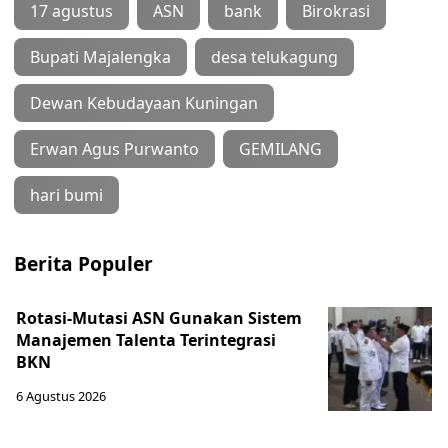
17 agustus
ASN
bank
Birokrasi
Bupati Majalengka
desa telukagung
Dewan Kebudayaan Kuningan
Erwan Agus Purwanto
GEMILANG
hari bumi
Berita Populer
Rotasi-Mutasi ASN Gunakan Sistem
Manajemen Talenta Terintegrasi
BKN
6 Agustus 2026