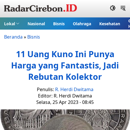
Lokal
Nasional
Bisnis
Olahraga
Kesehatan
Beranda
»
Bisnis
11 Uang Kuno Ini Punya
Harga yang Fantastis, Jadi
Rebutan Kolektor
Penulis:
R. Herdi Dwitama
Editor: R. Herdi Dwitama
Selasa, 25 Apr 2023 - 08:45