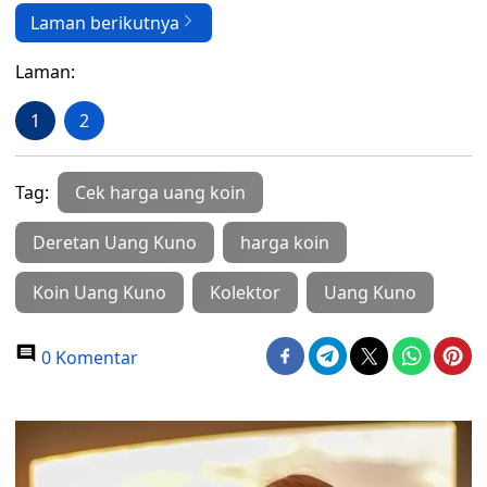
Laman berikutnya
Laman:
1
2
Tag:
Cek harga uang koin
Deretan Uang Kuno
harga koin
Koin Uang Kuno
Kolektor
Uang Kuno
0 Komentar