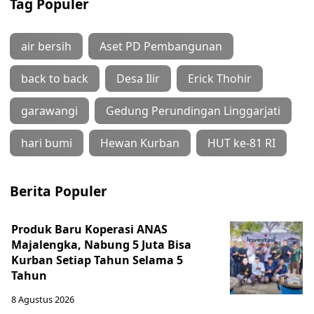
Tag Populer
air bersih
Aset PD Pembangunan
back to back
Desa Ilir
Erick Thohir
garawangi
Gedung Perundingan Linggarjati
hari bumi
Hewan Kurban
HUT ke-81 RI
Berita Populer
Produk Baru Koperasi ANAS
Majalengka, Nabung 5 Juta Bisa
Kurban Setiap Tahun Selama 5
Tahun
8 Agustus 2026