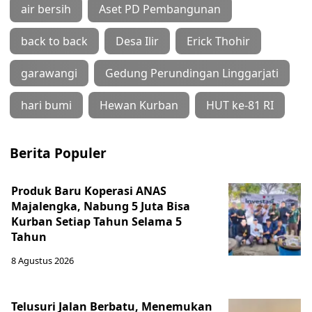
air bersih
Aset PD Pembangunan
back to back
Desa Ilir
Erick Thohir
garawangi
Gedung Perundingan Linggarjati
hari bumi
Hewan Kurban
HUT ke-81 RI
Berita Populer
Produk Baru Koperasi ANAS
Majalengka, Nabung 5 Juta Bisa
Kurban Setiap Tahun Selama 5
Tahun
8 Agustus 2026
Telusuri Jalan Berbatu, Menemukan