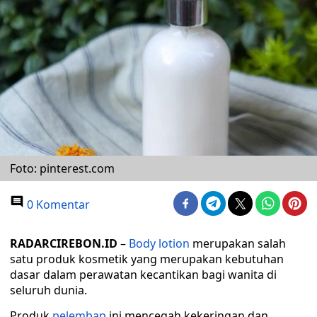
Foto: pinterest.com
0 Komentar
RADARCIREBON.ID
–
Body lotion
merupakan salah
satu produk kosmetik yang merupakan kebutuhan
dasar dalam perawatan kecantikan bagi wanita di
seluruh dunia.
Produk
pelembap
ini mencegah kekeringan dan