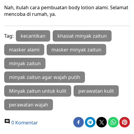
Nah, itulah cara pembuatan body lotion alami. Selamat
mencoba di rumah, ya.
Tag:
kecantikan
khasiat minyak zaitun
masker alami
masker minyak zaitun
minyak zaitun
minyak zaitun agar wajah putih
Minyak zaitun untuk kulit
perawatan kulit
perawatan wajah
0 Komentar