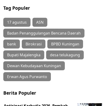
Tag Populer
17 agustus
ASN
Badan Penanggulangan Bencana Daerah
bank
Birokrasi
BPBD Kuningan
Bupati Majalengka
desa telukagung
Dewan Kebudayaan Kuningan
Erwan Agus Purwanto
Berita Populer
Antisipasi Karhutla 2026, Pemkab