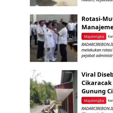
Rotasi-Mu
Manajemen
Majalengka
Kam
RADARCIREBON.ID
melakukan rotasi 
pejabat administr
Viral Dis
Cikaracak
Gunung C
Majalengka
Kam
RADARCIREBON.ID 