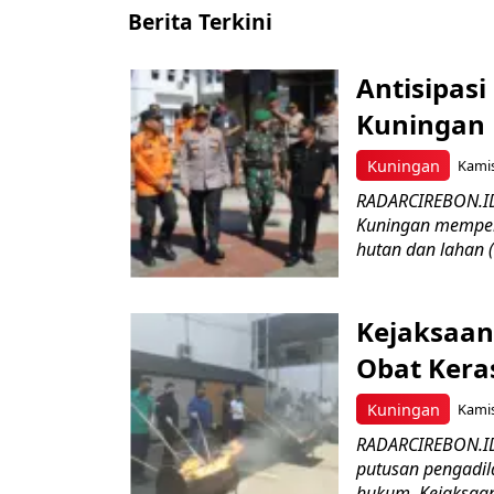
Berita Terkini
Antisipasi
Kuningan 
Kuningan
Kamis
RADARCIREBON.ID
Kuningan memper
hutan dan lahan 
Kejaksaan
Obat Keras
Kuningan
Kamis
RADARCIREBON.ID 
putusan pengadil
hukum, Kejaksaan 