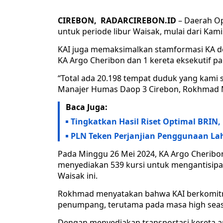
CIREBON, RADARCIREBON.ID
– Daerah Op
untuk periode libur Waisak, mulai dari Kami
KAI juga memaksimalkan stamformasi KA 
KA Argo Cheribon dan 1 kereta eksekutif pa
“Total ada 20.198 tempat duduk yang kami 
Manajer Humas Daop 3 Cirebon, Rokhmad M
Baca Juga:
Tingkatkan Hasil Riset Optimal BRIN
PLN Teken Perjanjian Penggunaan L
Pada Minggu 26 Mei 2024, KA Argo Cheribon
menyediakan 539 kursi untuk mengantisipa
Waisak ini.
Rokhmad menyatakan bahwa KAI berkomitm
penumpang, terutama pada masa high seas
Dengan menyediakan transportasi kereta ap