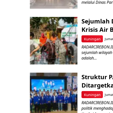
melalui Dinas Par
Sejumlah 
Krisis Air 
Kuningan
Jumat
RADARCIREBON.ID 
sejumlah wilayah
adalah...
Struktur 
Ditargetk
Kuningan
Jumat
RADARCIREBON.ID
politik menghada