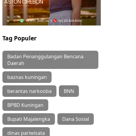
Tag Populer
Badan Penanggulangan Bencana
Daerah
baznas kuningan
berantas narkooba
BNN
BPBD Kuningan
Bupati Majalengka
Dana Sosial
dinas pariwisata