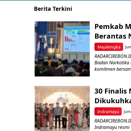
Berita Terkini
Pemkab Ma
Berantas 
Majalengka
Jum
RADARCIREBON.ID
Badan Narkotika 
komitmen bersam
30 Finali
Dikukuhk
Indramayu
Juma
RADARCIREBON.ID
Indramayu resmi 