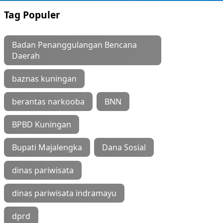
Tag Populer
Badan Penanggulangan Bencana
Daerah
baznas kuningan
berantas narkooba
BNN
BPBD Kuningan
Bupati Majalengka
Dana Sosial
dinas pariwisata
dinas pariwisata indramayu
dprd