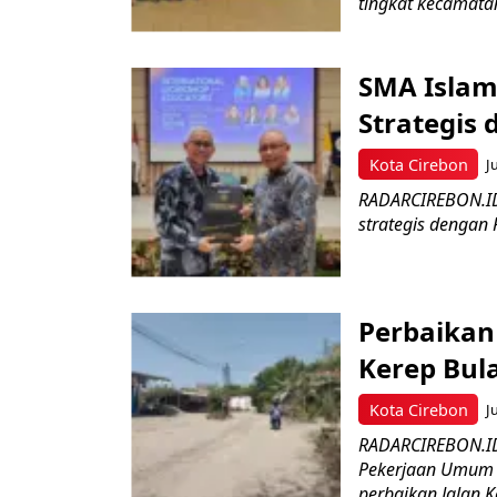
tingkat kecamatan
SMA Islam 
Strategis
Kota Cirebon
J
RADARCIREBON.ID 
strategis dengan
Perbaikan
Kerep Bula
Kota Cirebon
J
RADARCIREBON.ID 
Pekerjaan Umum 
perbaikan Jalan Ka