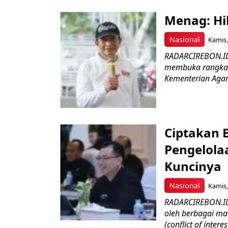
Menag: Hi
Nasional
Kamis,
RADARCIREBON.ID
membuka rangkaia
Kementerian Agama
Ciptakan B
Pengelola
Kuncinya
Nasional
Kamis,
RADARCIREBON.ID-
oleh berbagai mac
(conflict of interest