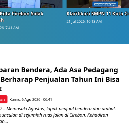
Kota Cirebon Sidak
Klarifikasi SMPN 11 Kota C
ah
21 Jul 2026, 10:13 AM
026, 7:41 AM
Kibaran Bendera, Ada Asa Pedagang
Berharap Penjualan Tahun Ini Bisa
t
bon
Kamis, 6 Agu 2026 - 06:41
– Memasuki Agustus, lapak penjual bendera dan umbul-
nculan di sejumlah ruas jalan di Cirebon. Kehadiran
n...