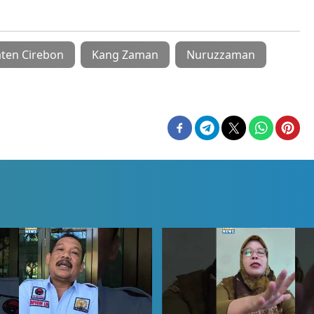
ten Cirebon
Kang Zaman
Nuruzzaman