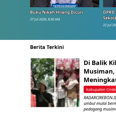
Buku Nikah Hilang Dicuri
DPRD 
Sekol
27 Jul 2026, 8:30 AM
22 Jul 2
Berita Terkini
Di Balik 
Musiman, 
Meningka
Kabupaten Cire
RADARCIREBON.ID 
umbul mulai bermu
pedagang musima