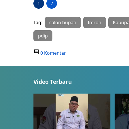
1
2
Tag:
calon bupati
Imron
Kabupa
pdip
0 Komentar
Video Terbaru