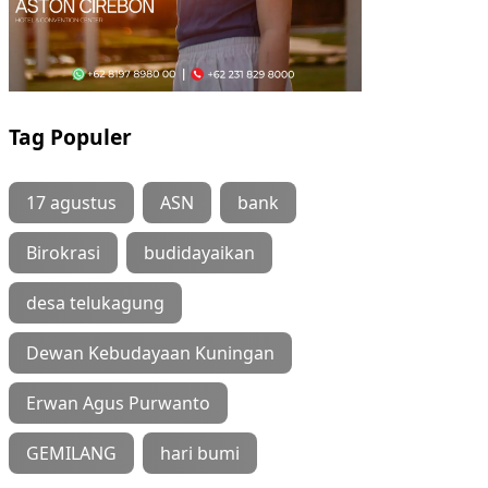
Tag Populer
17 agustus
ASN
bank
Birokrasi
budidayaikan
desa telukagung
Dewan Kebudayaan Kuningan
Erwan Agus Purwanto
GEMILANG
hari bumi