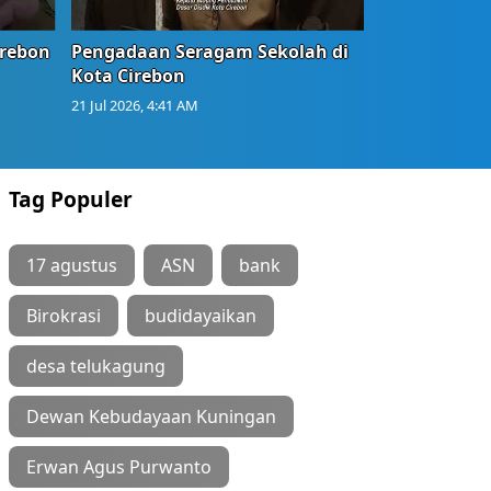
irebon
Pengadaan Seragam Sekolah di
Kota Cirebon
21 Jul 2026, 4:41 AM
Tag Populer
17 agustus
ASN
bank
Birokrasi
budidayaikan
desa telukagung
Dewan Kebudayaan Kuningan
Erwan Agus Purwanto