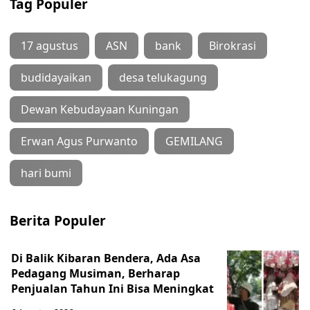
Tag Populer
17 agustus
ASN
bank
Birokrasi
budidayaikan
desa telukagung
Dewan Kebudayaan Kuningan
Erwan Agus Purwanto
GEMILANG
hari bumi
Berita Populer
Di Balik Kibaran Bendera, Ada Asa
Pedagang Musiman, Berharap
Penjualan Tahun Ini Bisa Meningkat