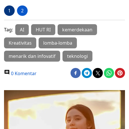
1
2
Tag:
AI
HUT RI
kemerdekaan
Kreativitas
lomba-lomba
menarik dan infovatif
teknologi
0 Komentar