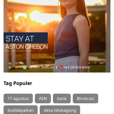
Tag Populer
17 agustus
ASN
bank
Birokrasi
budidayaikan
desa telukagung