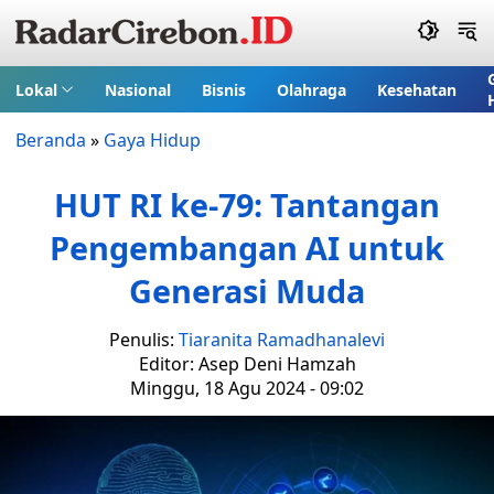
Lokal
Nasional
Bisnis
Olahraga
Kesehatan
Beranda
»
Gaya Hidup
HUT RI ke-79: Tantangan
Pengembangan AI untuk
Generasi Muda
Penulis:
Tiaranita Ramadhanalevi
Editor: Asep Deni Hamzah
Minggu, 18 Agu 2024 - 09:02