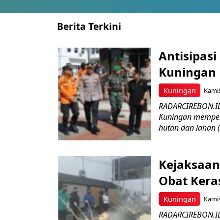
Berita Terkini
Antisipasi
Kuningan 
Kuningan
Kamis
RADARCIREBON.ID
Kuningan memper
hutan dan lahan 
Kejaksaan
Obat Keras
Kuningan
Kamis
RADARCIREBON.ID 