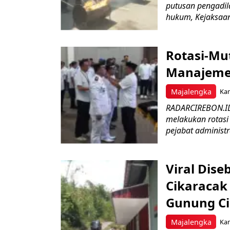
putusan pengadil
hukum, Kejaksaan 
Rotasi-Mu
Manajemen
Majalengka
Kam
RADARCIREBON.ID
melakukan rotasi 
pejabat administr
Viral Dis
Cikaracak
Gunung C
Majalengka
Kam