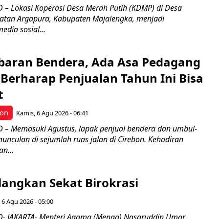
– Lokasi Koperasi Desa Merah Putih (KDMP) di Desa
atan Argapura, Kabupaten Majalengka, menjadi
edia sosial...
Kibaran Bendera, Ada Asa Pedagang
Berharap Penjualan Tahun Ini Bisa
t
bon
Kamis, 6 Agu 2026 - 06:41
– Memasuki Agustus, lapak penjual bendera dan umbul-
nculan di sejumlah ruas jalan di Cirebon. Kehadiran
n...
langkan Sekat Birokrasi
 6 Agu 2026 - 05:00
- JAKARTA- Menteri Agama (Menag) Nasaruddin Umar