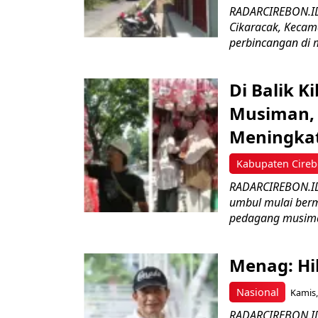
RADARCIREBON.ID 
Cikaracak, Kecam
perbincangan di m
Di Balik 
Musiman, 
Meningka
Kabupaten Cire
RADARCIREBON.ID 
umbul mulai bermu
pedagang musima
Menag: Hi
Nasional
Kamis,
RADARCIREBON.ID