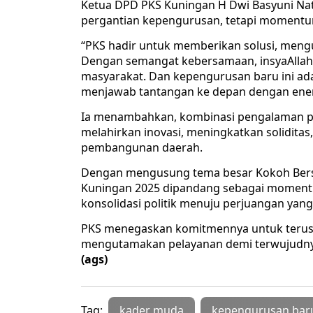
Ketua DPD PKS Kuningan H Dwi Basyuni N
pergantian kepengurusan, tetapi momentu
“PKS hadir untuk memberikan solusi, meng
Dengan semangat kebersamaan, insyaAllah 
masyarakat. Dan kepengurusan baru ini a
menjawab tantangan ke depan dengan energi 
Ia menambahkan, kombinasi pengalaman p
melahirkan inovasi, meningkatkan solidita
pembangunan daerah.
Dengan mengusung tema besar Kokoh Bers
Kuningan 2025 dipandang sebagai momentum
konsolidasi politik menuju perjuangan yang 
PKS menegaskan komitmennya untuk terus 
mengutamakan pelayanan demi terwujudnya K
(ags)
Tag:
kader muda
kepengurusan bar