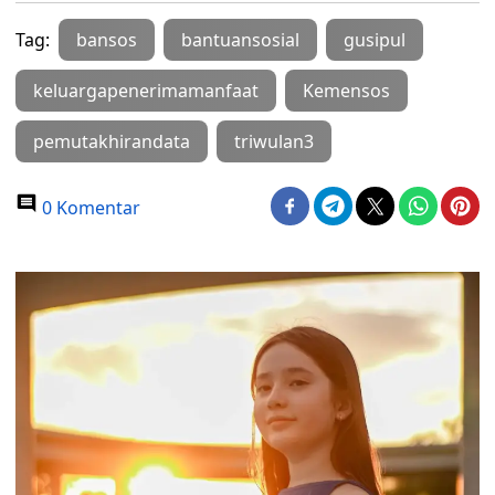
Tag:
bansos
bantuansosial
gusipul
keluargapenerimamanfaat
Kemensos
pemutakhirandata
triwulan3
0 Komentar