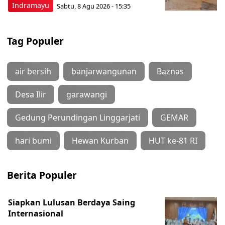
Indramayu
Sabtu, 8 Agu 2026 - 15:35
Tag Populer
air bersih
banjarwangunan
Baznas
Desa Ilir
garawangi
Gedung Perundingan Linggarjati
GEMAR
hari bumi
Hewan Kurban
HUT ke-81 RI
Berita Populer
Siapkan Lulusan Berdaya Saing
Internasional