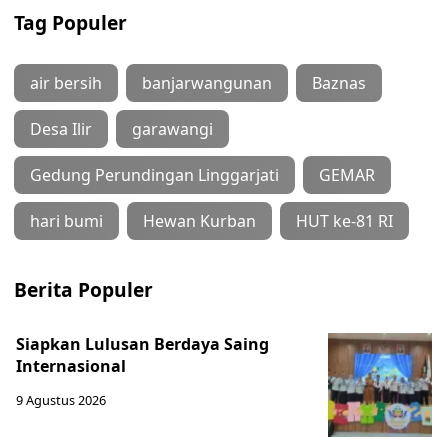
Tag Populer
air bersih
banjarwangunan
Baznas
Desa Ilir
garawangi
Gedung Perundingan Linggarjati
GEMAR
hari bumi
Hewan Kurban
HUT ke-81 RI
Berita Populer
Siapkan Lulusan Berdaya Saing
Internasional
9 Agustus 2026