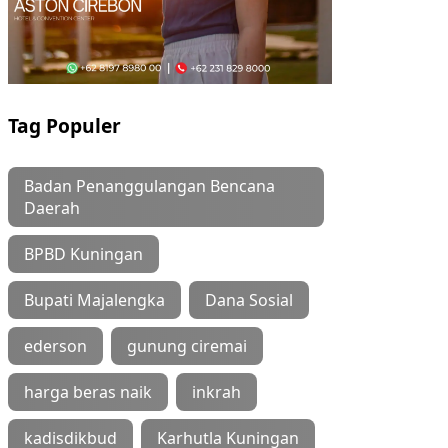
Tag Populer
Badan Penanggulangan Bencana
Daerah
BPBD Kuningan
Bupati Majalengka
Dana Sosial
ederson
gunung ciremai
harga beras naik
inkrah
kadisdikbud
Karhutla Kuningan