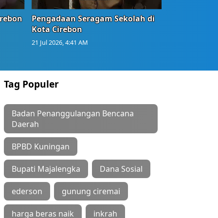
irebon
Pengadaan Seragam Sekolah di
Kota Cirebon
21 Jul 2026, 4:41 AM
Tag Populer
Badan Penanggulangan Bencana
Daerah
BPBD Kuningan
Bupati Majalengka
Dana Sosial
ederson
gunung ciremai
harga beras naik
inkrah