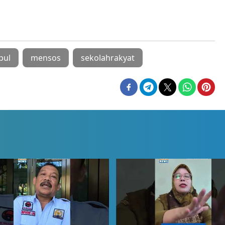
pul
mensos
sekolahrakyat