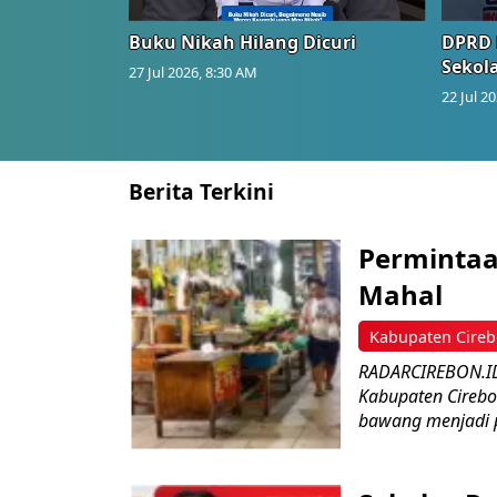
Buku Nikah Hilang Dicuri
DPRD 
Sekol
27 Jul 2026, 8:30 AM
22 Jul 2
Berita Terkini
Perminta
Mahal
Kabupaten Cire
RADARCIREBON.ID
Kabupaten Cirebo
bawang menjadi p