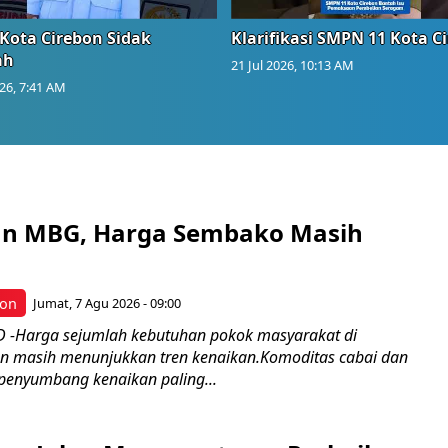
Kota Cirebon Sidak
Klarifikasi SMPN 11 Kota C
ah
21 Jul 2026, 10:13 AM
026, 7:41 AM
an MBG, Harga Sembako Masih
bon
Jumat, 7 Agu 2026 - 09:00
 -Harga sejumlah kebutuhan pokok masyarakat di
n masih menunjukkan tren kenaikan.Komoditas cabai dan
enyumbang kenaikan paling...