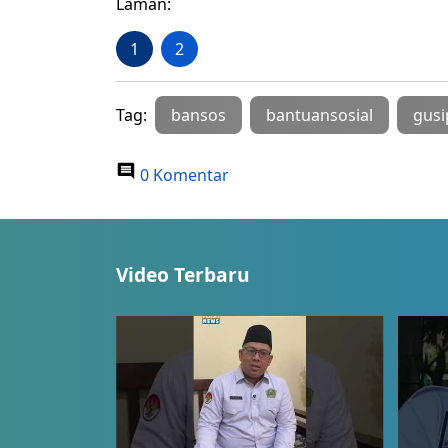
Laman:
1
2
Tag:
bansos
bantuansosial
gusi
0 Komentar
Video Terbaru