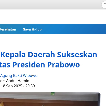
Kesehatan
Gaya Hidup
k Kepala Daerah Sukseskan
tas Presiden Prabowo
:
Agung Bakti Wibowo
tor: Abdul Hamid
 18 Sep 2025 - 20:59