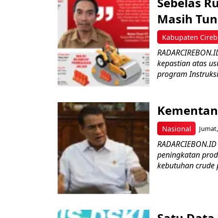
Sebelas R
Masih Tun
Kabupaten Cire
RADARCIREBON.ID
kepastian atas us
program Instruksi
Kementan 
Nasional
Jumat,
RADARCIEBON.ID 
peningkatan prod
kebutuhan crude p
Satu Data