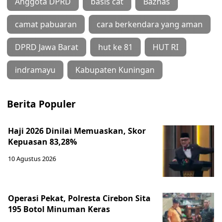
Anggota DPRD
basis cat
Baznas
camat pabuaran
cara berkendara yang aman
DPRD Jawa Barat
hut ke 81
HUT RI
indramayu
Kabupaten Kuningan
Berita Populer
Haji 2026 Dinilai Memuaskan, Skor
Kepuasan 83,28%
10 Agustus 2026
Operasi Pekat, Polresta Cirebon Sita
195 Botol Minuman Keras