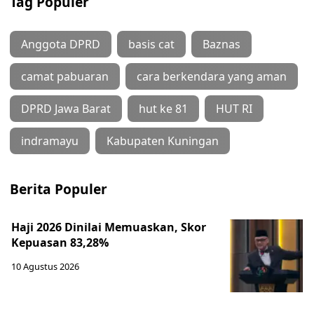
Tag Populer
Anggota DPRD
basis cat
Baznas
camat pabuaran
cara berkendara yang aman
DPRD Jawa Barat
hut ke 81
HUT RI
indramayu
Kabupaten Kuningan
Berita Populer
Haji 2026 Dinilai Memuaskan, Skor
Kepuasan 83,28%
10 Agustus 2026