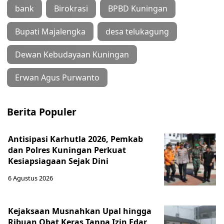
bank
Birokrasi
BPBD Kuningan
Bupati Majalengka
desa telukagung
Dewan Kebudayaan Kuningan
Erwan Agus Purwanto
Berita Populer
Antisipasi Karhutla 2026, Pemkab
dan Polres Kuningan Perkuat
Kesiapsiagaan Sejak Dini
6 Agustus 2026
Kejaksaan Musnahkan Upal hingga
Ribuan Obat Keras Tanpa Izin Edar