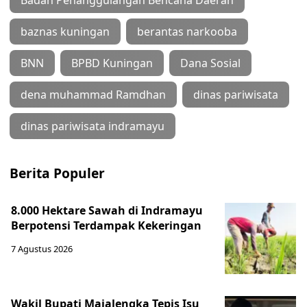
baznas kuningan
berantas narkooba
BNN
BPBD Kuningan
Dana Sosial
dena muhammad Ramdhan
dinas pariwisata
dinas pariwisata indramayu
Berita Populer
8.000 Hektare Sawah di Indramayu
Berpotensi Terdampak Kekeringan
7 Agustus 2026
Wakil Bupati Majalengka Tepis Isu