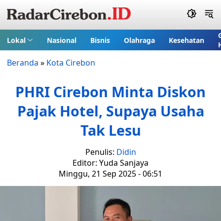
Lokal
Nasional
Bisnis
Olahraga
Kesehatan
Beranda
»
Kota Cirebon
PHRI Cirebon Minta Diskon
Pajak Hotel, Supaya Usaha
Tak Lesu
Penulis:
Didin
Editor: Yuda Sanjaya
Minggu, 21 Sep 2025 - 06:51