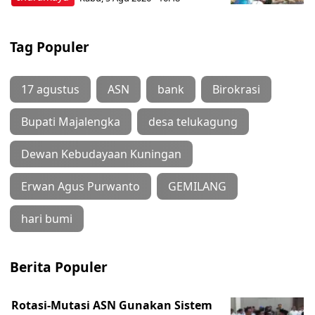
Tag Populer
17 agustus
ASN
bank
Birokrasi
Bupati Majalengka
desa telukagung
Dewan Kebudayaan Kuningan
Erwan Agus Purwanto
GEMILANG
hari bumi
Berita Populer
Rotasi-Mutasi ASN Gunakan Sistem