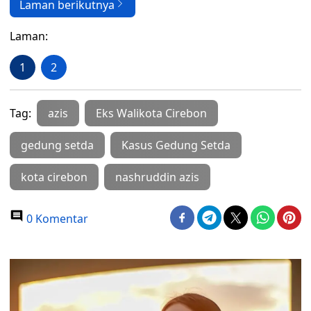
Laman berikutnya
Laman:
1
2
Tag:
azis
Eks Walikota Cirebon
gedung setda
Kasus Gedung Setda
kota cirebon
nashruddin azis
0 Komentar