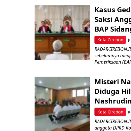
Kasus Ged
Saksi Ang
BAP Sidan
Kota Cirebon
J
RADARCIREBON.ID
sebelumnya menja
Pemeriksaan (BAP)
Misteri N
Diduga Hi
Nashrudin
Kota Cirebon
K
RADARCIREBON.ID
anggota DPRD Kot