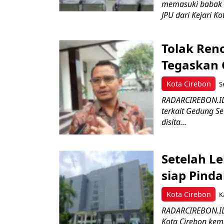
memasuki babak b
JPU dari Kejari Kot
Tolak Ren
Tegaskan 
Kota Cirebon
S
RADARCIREBON.ID-
terkait Gedung Se
disita...
Setelah L
siap Pind
Kota Cirebon
K
RADARCIREBON.ID 
Kota Cirebon kem