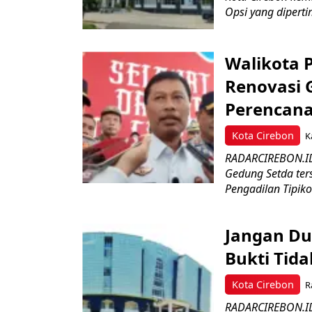
Opsi yang diperti
Walikota 
Renovasi 
Perencan
Kota Cirebon
K
RADARCIREBON.ID 
Gedung Setda ter
Pengadilan Tipikor
Jangan Du
Bukti Tida
Kota Cirebon
R
RADARCIREBON.ID