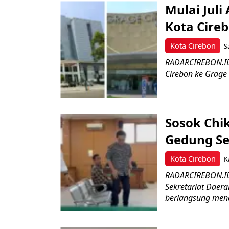
Mulai Jul
Kota Cireb
Kota Cirebon
S
RADARCIREBON.ID-
Cirebon ke Grage 
Sosok Chi
Gedung Se
Kota Cirebon
K
RADARCIREBON.ID
Sekretariat Daera
berlangsung menar