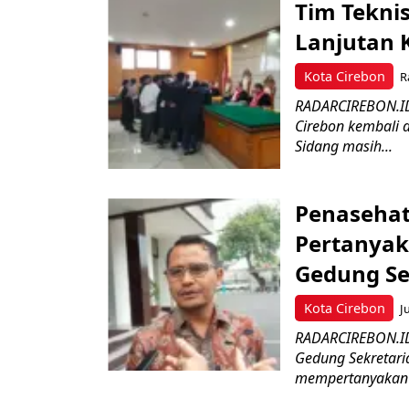
Tim Tekni
Lanjutan 
Kota Cirebon
R
RADARCIREBON.ID 
Cirebon kembali d
Sidang masih...
Penasehat
Pertanyak
Gedung Se
Kota Cirebon
J
RADARCIREBON.ID
Gedung Sekretari
mempertanyakan B