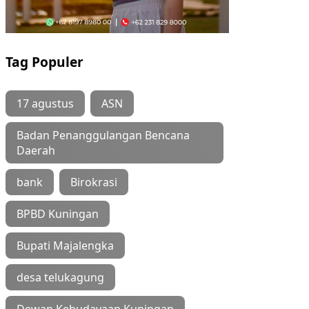
Tag Populer
17 agustus
ASN
Badan Penanggulangan Bencana
Daerah
bank
Birokrasi
BPBD Kuningan
Bupati Majalengka
desa telukagung