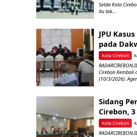
Setda Kota Cirebo
itu tak...
JPU Kasus
pada Dakw
Kota Cirebon
R
RADARCIREBON.ID 
Cirebon Kembali 
(10/3/2026). Agen
Sidang Pe
Cirebon, 
Kota Cirebon
R
RADARCIREBON.ID