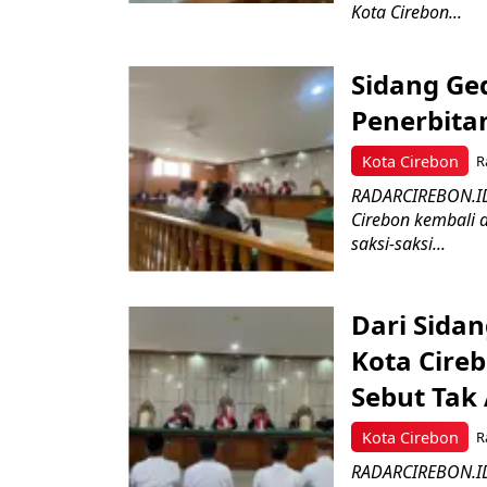
Kota Cirebon...
Sidang Ge
Penerbita
Kota Cirebon
R
RADARCIREBON.ID 
Cirebon kembali 
saksi-saksi...
Dari Sida
Kota Cireb
Sebut Tak
Kota Cirebon
R
RADARCIREBON.ID-