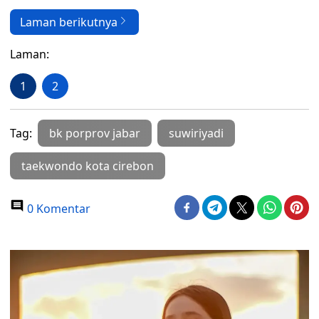
Laman berikutnya
Laman:
1
2
Tag:
bk porprov jabar
suwiriyadi
taekwondo kota cirebon
0 Komentar