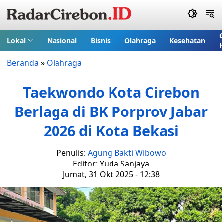
Lokal
Nasional
Bisnis
Olahraga
Kesehatan
Beranda
»
Olahraga
Taekwondo Kota Cirebon
Berlaga di BK Porprov Jabar
2026 di Kota Bekasi
Penulis:
Agung Bakti Wibowo
Editor: Yuda Sanjaya
Jumat, 31 Okt 2025 - 12:38