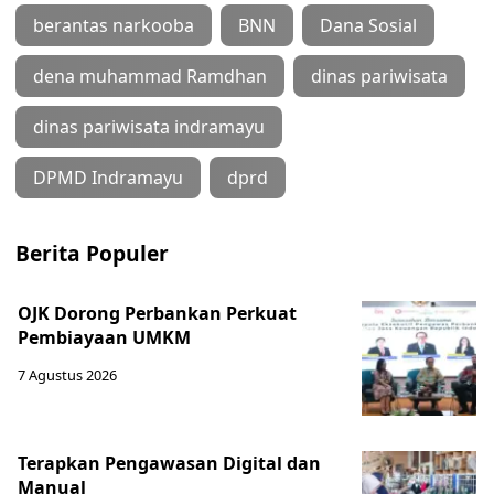
berantas narkooba
BNN
Dana Sosial
dena muhammad Ramdhan
dinas pariwisata
dinas pariwisata indramayu
DPMD Indramayu
dprd
Berita Populer
OJK Dorong Perbankan Perkuat
Pembiayaan UMKM
7 Agustus 2026
Terapkan Pengawasan Digital dan
Manual