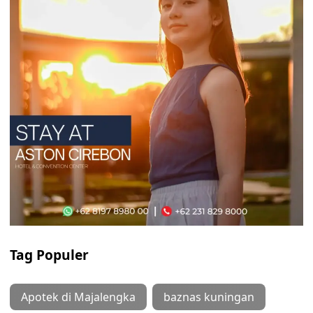
Tag Populer
Apotek di Majalengka
baznas kuningan