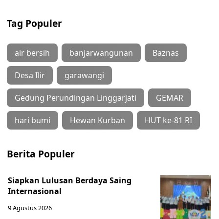
Tag Populer
air bersih
banjarwangunan
Baznas
Desa Ilir
garawangi
Gedung Perundingan Linggarjati
GEMAR
hari bumi
Hewan Kurban
HUT ke-81 RI
Berita Populer
Siapkan Lulusan Berdaya Saing
Internasional
9 Agustus 2026