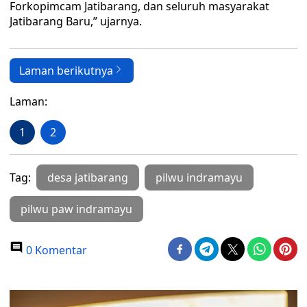
Forkopimcam Jatibarang, dan seluruh masyarakat
Jatibarang Baru,” ujarnya.
Laman berikutnya
Laman:
1
2
Tag:
desa jatibarang
pilwu indramayu
pilwu paw indramayu
0 Komentar