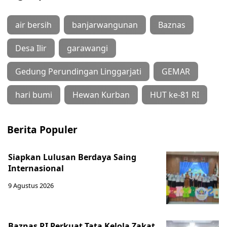
air bersih
banjarwangunan
Baznas
Desa Ilir
garawangi
Gedung Perundingan Linggarjati
GEMAR
hari bumi
Hewan Kurban
HUT ke-81 RI
Berita Populer
Siapkan Lulusan Berdaya Saing
Internasional
9 Agustus 2026
Baznas RI Perkuat Tata Kelola Zakat