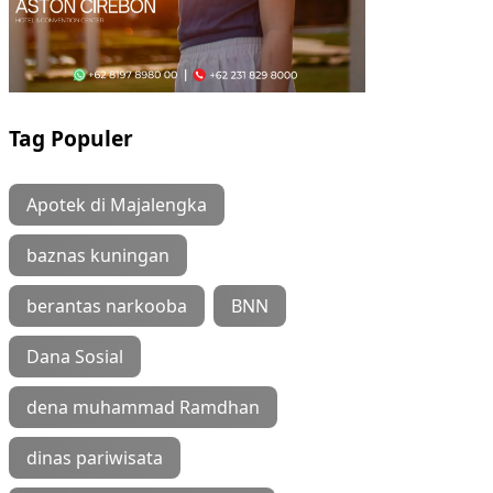
Tag Populer
Apotek di Majalengka
baznas kuningan
berantas narkooba
BNN
Dana Sosial
dena muhammad Ramdhan
dinas pariwisata