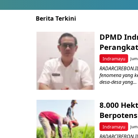
Berita Terkini
DPMD Ind
Perangkat
Indramayu
Juma
RADARCIREBON.ID
fenomena yang ke
desa-desa yang...
8.000 Hek
Berpotens
Indramayu
Juma
RADARCIREBON.ID 