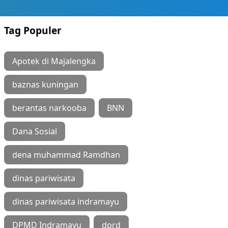
Tag Populer
Apotek di Majalengka
baznas kuningan
berantas narkooba
BNN
Dana Sosial
dena muhammad Ramdhan
dinas pariwisata
dinas pariwisata indramayu
DPMD Indramayu
dprd