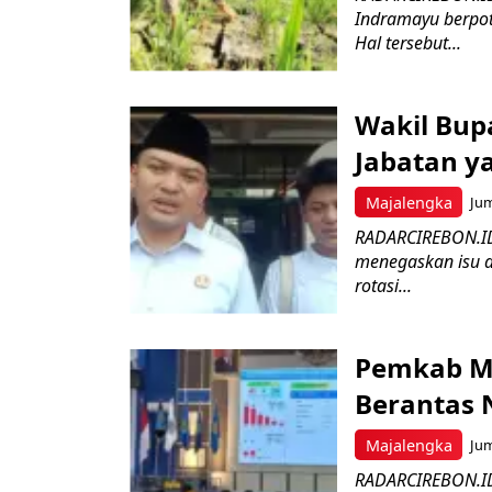
Indramayu berpot
Hal tersebut...
Wakil Bupa
Jabatan y
Majalengka
Jum
RADARCIREBON.ID
menegaskan isu d
rotasi...
Pemkab Ma
Berantas 
Majalengka
Jum
RADARCIREBON.ID