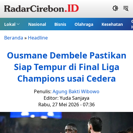
Lokal
Nasional
Bisnis
Olahraga
Kesehatan
Beranda
»
Headline
Ousmane Dembele Pastikan
Siap Tempur di Final Liga
Champions usai Cedera
Penulis:
Agung Bakti Wibowo
Editor: Yuda Sanjaya
Rabu, 27 Mei 2026 - 07:36