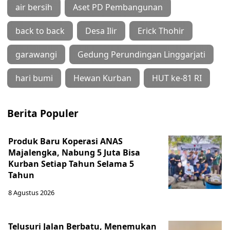
air bersih
Aset PD Pembangunan
back to back
Desa Ilir
Erick Thohir
garawangi
Gedung Perundingan Linggarjati
hari bumi
Hewan Kurban
HUT ke-81 RI
Berita Populer
Produk Baru Koperasi ANAS
Majalengka, Nabung 5 Juta Bisa
Kurban Setiap Tahun Selama 5
Tahun
8 Agustus 2026
Telusuri Jalan Berbatu, Menemukan