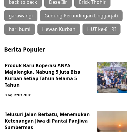
back to back
Desa Ilir
Erick Thohir
garawangi
Gedung Perundingan Linggarjati
hari bumi
Hewan Kurban
HUT ke-81 RI
Berita Populer
Produk Baru Koperasi ANAS
Majalengka, Nabung 5 Juta Bisa
Kurban Setiap Tahun Selama 5
Tahun
8 Agustus 2026
Telusuri Jalan Berbatu, Menemukan
Ketenangan Jiwa di Pantai Panjiwa
Sumbermas