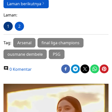
Laman berikutnya
Laman:
1
2
Tag:
Arsenal
final liga champions
ousmane dembele
PSG
0 Komentar