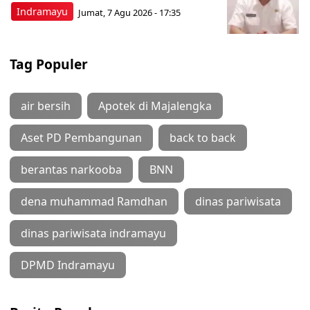
Indramayu
Jumat, 7 Agu 2026 - 17:35
Tag Populer
air bersih
Apotek di Majalengka
Aset PD Pembangunan
back to back
berantas narkooba
BNN
dena muhammad Ramdhan
dinas pariwisata
dinas pariwisata indramayu
DPMD Indramayu