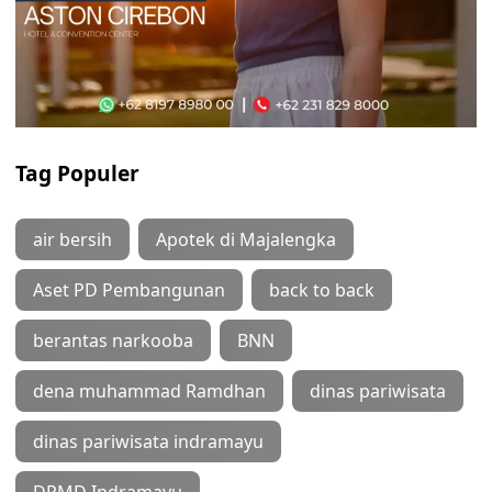
Tag Populer
air bersih
Apotek di Majalengka
Aset PD Pembangunan
back to back
berantas narkooba
BNN
dena muhammad Ramdhan
dinas pariwisata
dinas pariwisata indramayu